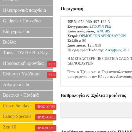
Περιγραφή
Ηλεκτρονικά παιχνίδια
Gadgets • Παιχνίδια
ISBN:
978-960-497-163-3
Συγγραφέας:
ΣΤΟΟΥΝ ΡΕΞ
Είδη γραφείου
Εκδοτικός οίκος:
ANUBIS
Σειρά:
ΟΡΜΟΣ ΤΩΝ ΔΕΙΝΟΣΑΥΡΩΝ
Σελίδες:
80
Βιβλία
Διαστάσεις:
12,5Χ19
Ημερομηνία Έκδοσης:
Δεκέμβριος
2011
Ταινίες DVD • Blu Ray
Η ΜΕΓΑΛΥΤΕΡΗ ΠΕΡΙΠΕΤΕΙΑ ΟΛΩΝ Τ
Προσωπική φροντίδα
ΔΕΙΝΟΣΑΥΡΩΝ!
ΝΕΟ
Όταν ο Τζέιμι και ο Τομ ανακαλύπτουν
Ενδυση • Υπόδηση
ΝΕΟ
μεταφέρονται στον Κόσμο των Δεινοσαύρ
Αθλητικά είδη
Βρεφικά • Παιδικά
Βαθμολογία & Σχόλια προιόντος
Crazy Sundays
ΠΡΟΣΦΟΡΕΣ
Eshop Specials
ΠΡΟΣΦΟΡΕΣ
Zen 10
ΠΡΟΣΦΟΡΕΣ