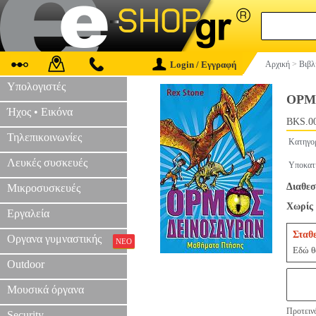
Login / Εγγραφή
Αρχική
>
Βιβλ
Υπολογιστές
ΟΡΜ
Ήχος • Εικόνα
BKS.0
Τηλεπικοινωνίες
Κατηγο
Λευκές συσκευές
Υποκατ
Διαθεσ
Μικροσυσκευές
Χωρίς 
Εργαλεία
Σταθ
Οργανα γυμναστικής
ΝΕΟ
Εδώ θα
Outdoor
Μουσικά όργανα
Προτεινό
Security