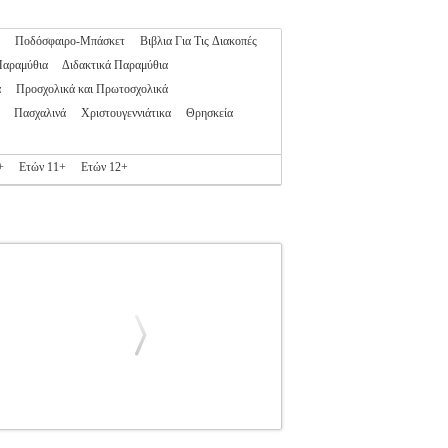
Ποδόσφαιρο-Μπάσκετ
Βιβλια Για Τις Διακοπές
Παραμύθια
Διδακτικά Παραμύθια
α
Προσχολικά και Πρωτοσχολικά
Πασχαλινά
Χριστουγεννιάτικα
Θρησκεία
+
Ετών 11+
Ετών 12+
ΣΤΟΟΥΝ ΡΕΞ
ΠΑΙΔΙΚΗ ΒΙΒΛΙΟΘΗΚΗ