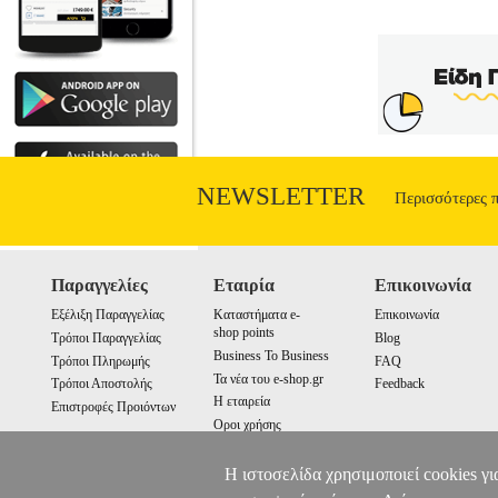
Κατηγορία: ΠΑΙΔΙΚΗ ΒΙΒΛΙΟΘΗΚΗ •
Εκδοτικός οίκος: ANUBIS Σειρά
ΜΕΓΑΛΥΤΕΡΗ ΠΕΡΙΠΕΤΕΙΑ ΟΛΩΝ
ΒΡΕΙΣ ΣΤΟΝ ΟΡΜΟ ΤΩΝ ΔΕΙΝΟΣΑΥΡΩΝ! Ότ
ολόκληρος κόσμος περιπέτειας! Από μια
κα
NEWSLETTER
Περισσότερες 
Παραγγελίες
Εταιρία
Επικοινωνία
Εξέλιξη Παραγγελίας
Καταστήματα e-
Επικοινωνία
shop points
Τρόποι Παραγγελίας
Blog
Business To Business
Τρόποι Πληρωμής
FAQ
Τα νέα του e-shop.gr
Τρόποι Αποστολής
Feedback
Η εταιρεία
Επιστροφές Προιόντων
Οροι χρήσης
Cookies
Η ιστοσελίδα χρησιμοποιεί cookies γι