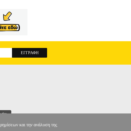
-960-497-163-3 Συγγραφέας: ΣΤΟΟΥΝ ΡΕΞ
ερομηνία Έκδοσης: Δεκέμβριος 2011 Η
ΑΠΗΜΕΝΟΣ ΣΟΥ ΔΕΙΝΟΣΑΥΡΟΣ, ΘΑ ΤΟΝ
 Δεινοσαύρων, ανοίγεται μπροστά τους ένας
πάρχουν ζωντανοί δεινόσαυροι όλων των ειδών
ΤΗΣΗΣ
αφημίσεων και την ανάλυση της