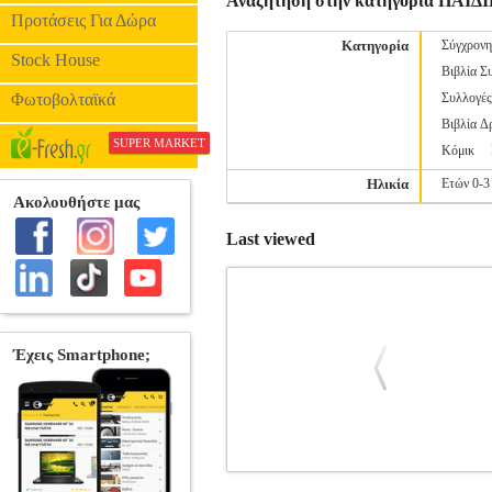
Αναζήτηση στην κατηγορία ΠΑ
Προτάσεις Για Δώρα
Κατηγορία
Σύγχρονη
Stock House
Βιβλία Σ
Φωτοβολταϊκά
Συλλογέ
Βιβλία Δ
SUPER MARKET
Κόμικ
Ηλικία
Ετών 0-3
Last viewed
ΟΡΜΟΣ ΤΩΝ ΔΕΙΝΟΣΑΥΡΩΝ 4 