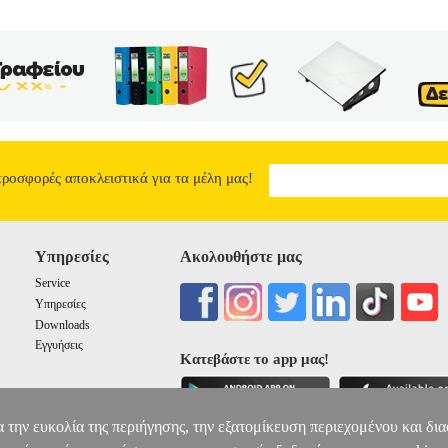
ΣΤΟΟΥΝ ΡΕΞ στην κατηγορία ΠΑΙΔΙΚΗ ΒΙΒΛΙΟΘΗΚΗ ISBN: 978
: ΟΡΜΟΣ ΤΩΝ ΔΕΙΝΟΣΑΥΡΩΝ Σελίδες: 80 Διαστάσεις: 12, 5Χ19 Ημ
 ΤΩΝ ΕΠΟΧΩΝ ΣΥΝΕΧΙΖΕΤΑΙ! ΟΠΟΙΟΣ ΚΙ ΑΝ ΕΙΝΑΙ Ο ΑΓ
αν ο Τζέιμι και ο Τομ ανακαλύπτουν το μυστικό του Όρμου των
 μυστική σπηλιά μεταφέρονται στον Κόσμο των Δεινοσαύρων, όπου υ
ι των μεγεθών...
ΟΡΜΟΣ ΤΩΝ ΔΕΙΝΟΣΑΥΡΩΝ 4 ΜΑΘΗΜΑΤΑ Π
3.66
προσφορές αποκλειστικά για τα μέλη μας!
Υπηρεσίες
Ακολουθήστε μας
Service
Υπηρεσίες
Downloads
Εγγυήσεις
Κατεβάστε το app μας!
α την ευκολία της περιήγησης, την εξατομίκευση περιεχομένου και δι