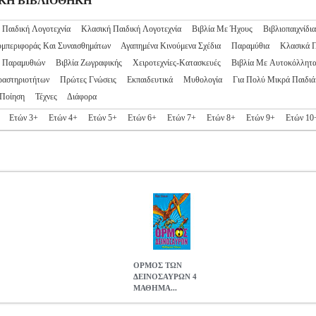
ΙΔΙΚΗ ΒΙΒΛΙΟΘΗΚΗ
 Παιδική Λογοτεχνία
Κλασική Παιδική Λογοτεχνία
Βιβλία Με Ήχους
Βιβλιοπαιχνίδια
υμπεριφοράς Και Συναισθημάτων
Αγαπημένα Κινούμενα Σχέδια
Παραμύθια
Κλασικά 
ς Παραμυθιών
Βιβλία Ζωγραφικής
Χειροτεχνίες-Κατασκευές
Βιβλία Με Αυτοκόλλητ
ραστηριοτήτων
Πρώτες Γνώσεις
Εκπαιδευτικά
Μυθολογία
Για Πολύ Μικρά Παιδιά
Ποίηση
Τέχνες
Διάφορα
Ετών 3+
Ετών 4+
Ετών 5+
Ετών 6+
Ετών 7+
Ετών 8+
Ετών 9+
Ετών 10
ΟΡΜΟΣ ΤΩΝ
ΔΕΙΝΟΣΑΥΡΩΝ 4
ΜΑΘΗΜΑ...
ΜΑΘΗΜΑΤΑ ΠΤΗΣΗΣ
BKS.0000862
BKS.0000862
ΣΤΟΟΥΝ ΡΕΞ