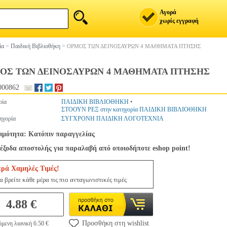
Αγορά
χωρίς εγγραφή
ία
>
Παιδική Βιβλιοθήκη
>
ΟΡΜΟΣ ΤΩΝ ΔΕΙΝΟΣΑΥΡΩΝ 4 ΜΑΘΗΜΑΤΑ ΠΤΗΣΗΣ
ΟΣ ΤΩΝ ΔΕΙΝΟΣΑΥΡΩΝ 4 ΜΑΘΗΜΑΤΑ ΠΤΗΣΗΣ
000862
ρία
ΠΑΙΔΙΚΗ ΒΙΒΛΙΟΘΗΚΗ
•
ΣΤΟΟΥΝ ΡΕΞ στην κατηγορία ΠΑΙΔΙΚΗ ΒΙΒΛΙΟΘΗΚΗ
ηγορία
ΣΥΓΧΡΟΝΗ ΠΑΙΔΙΚΗ ΛΟΓΟΤΕΧΝΙΑ
ιμότητα: Κατόπιν παραγγελίας
έξοδα αποστολής για παραλαβή από οποιοδήποτε eshop point!
ερά Χαμηλές Τιμές!
 βρείτε κάθε μέρα τις πιο ανταγωνιστικές τιμές
4.88 €
Προσθήκη στη wishlist
μενη λιανική 6.50 €