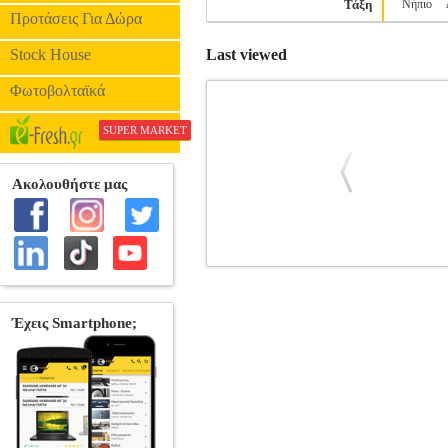
Τάξη
Νήπιο
Προτάσεις Για Δώρα
Stock House
Last viewed
Φωτοβολταϊκά
SUPER MARKET
ΟRΒΙΤ PANDA PHOBIA ΜΙΚΡΟ ΣΑ
ΤΣΑΝΤΕΣ •EASTPAK στην κατηγορία ΣΧΟ
αγορά. Η σειρά της Orbit αποτελεί την
Όγκος: 10 λίτρα •