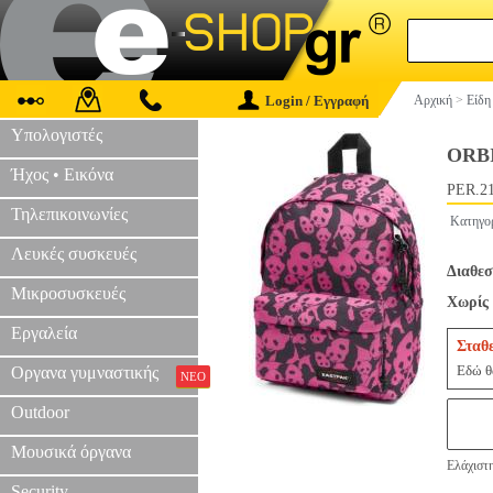
Login / Εγγραφή
Αρχική
>
Είδη
Υπολογιστές
ΟRΒ
Ήχος • Εικόνα
PER.2
Τηλεπικοινωνίες
Κατηγο
Λευκές συσκευές
Διαθεσ
Μικροσυσκευές
Χωρίς 
Εργαλεία
Σταθ
Εδώ θα
Οργανα γυμναστικής
ΝΕΟ
Outdoor
Μουσικά όργανα
Ελάχιστ
Security