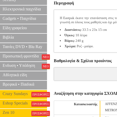
Περιγραφή
Ηλεκτρονικά παιχνίδια
H Eastpak έκανε την επανάσταση στις τσ
Gadgets • Παιχνίδια
γνωστή σε όλους τους μαθητές και όχι μό
Είδη γραφείου
Διαστάσεις:
33.5 x 23x 15 cm
Όγκος:
10 λίτρα
Βιβλία
Βάρος:
240 g
Χρώμα:
Ροζ - μαύρο.
Ταινίες DVD • Blu Ray
Προσωπική φροντίδα
ΝΕΟ
Βαθμολογία & Σχόλια προιόντος
Ενδυση • Υπόδηση
ΝΕΟ
Αθλητικά είδη
Βρεφικά • Παιδικά
Αναζήτηση στην κατηγορία ΣΧ
Crazy Sundays
ΠΡΟΣΦΟΡΕΣ
Eshop Specials
Κατασκευαστής
AFFEN
ΠΡΟΣΦΟΡΕΣ
METRO
Zen 10
ΠΡΟΣΦΟΡΕΣ