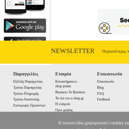
NEWSLETTER
Περισσότερες 
Παραγγελίες
Εταιρία
Επικοινωνία
Εξέλιξη Παραγγελίας
Καταστήματα e-
Επικοινωνία
shop points
Τρόποι Παραγγελίας
Blog
Business To Business
Τρόποι Πληρωμής
FAQ
Τα νέα του e-shop.gr
Τρόποι Αποστολής
Feedback
Η εταιρεία
Επιστροφές Προιόντων
Οροι χρήσης
Cookies
Η ιστοσελίδα χρησιμοποιεί cookies γι