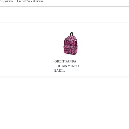
Δημοτικό
Γυμνάσιο - Λύκειο
ΟRΒΙΤ PANDA
PHOBIA ΜΙΚΡΟ
ΣΑΚΙ...
ΚΙΔΙΟ ΠΛΑΤΗΣ
PER.213154
PER.213154
EASTPAK
EASTPAK
Σ
ΛΙΚΕΣ ΤΣΑΝΤΕΣ H Eastpak έκανε την επανάσταση στις τσάντες κα
 βασική-κλασσική της σειρά που έγινε γνωστή σε όλους τους μαθητές κα
 Βάρος: 240 g • Χρώμα: Ροζ - μαύρο.
ΟRΒΙΤ PANDA PHOBIA ΜΙΚ
45.50