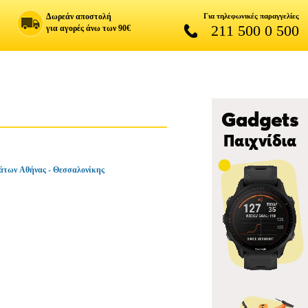
Δωρεάν αποστολή
Για τηλεφωνικές παραγγελίες
211 500 0 500
για αγορές άνω των 90€
άτων Αθήνας - Θεσσαλονίκης