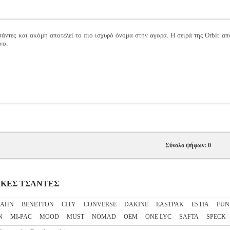
άντες και ακόμη αποτελεί το πιο ισχυρό όνομα στην αγορά. Η σειρά της Orbit απ
νο.
Σύνολο ψήφων: 0
ΟΛΙΚΕΣ ΤΣΑΝΤΕΣ
ZAHN
BENETTON
CITY
CONVERSE
DAKINE
EASTPAK
ESTIA
FUN
N
MI-PAC
MOOD
MUST
NOMAD
OEM
ONE LYC
SAFTA
SPECK