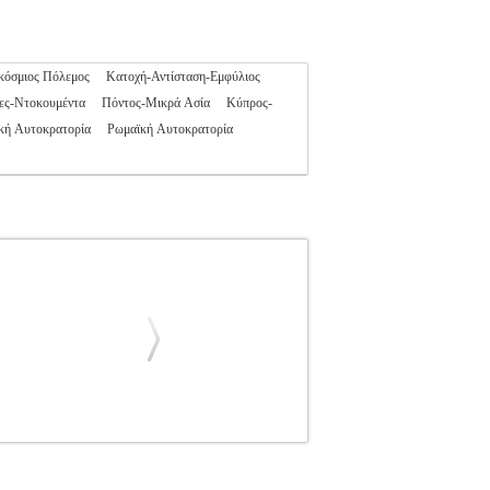
κόσμιος Πόλεμος
Κατοχή-Αντίσταση-Εμφύλιος
ες-Ντοκουμέντα
Πόντος-Μικρά Ασία
Κύπρος-
κή Αυτοκρατορία
Ρωμαϊκή Αυτοκρατορία
ΕΡΑΡΝΤ
ΙΣΤΟΡΙΚΑ
Κατηγορία: ΙΣΤΟΡΙΚΑ
ΥΑΙΝΜΠΕΡΓΚ ΓΚΕΡΑΡΝΤ Εκδοτικός οίκος: