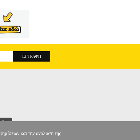
ΕΥΤΕΡΟΥ ΠΑΓΚΟΣΜΙΟΥ ΠΟΛΕΜΟΥ Το βιβλίο
Παγκόσμιο Πόλεμο: Χίτλερ, Μουσολίνι, Τότζο,
ν, στην περίπτωση που η παράταξή τους θα
μου για την εξασφάλιση της νίκης, αυτές οι
αξιολογεί τον βαθμό στον οποίο τα γεγονότα που
αβλήθηκαν και εξελίχθηκαν στην διάρκεια του
ν.
ΟΡΑΜΑΤΑ ΝΙΚΗΣ
αφημίσεων και την ανάλυση της