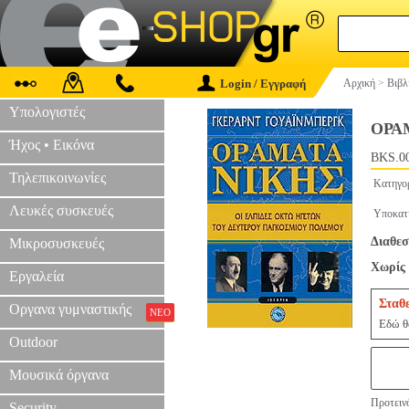
Login / Εγγραφή
Αρχική
>
Βιβλ
Υπολογιστές
ΟΡΑ
Ήχος • Εικόνα
BKS.0
Τηλεπικοινωνίες
Κατηγο
Λευκές συσκευές
Υποκατ
Διαθεσ
Μικροσυσκευές
Χωρίς 
Εργαλεία
Σταθ
Οργανα γυμναστικής
ΝΕΟ
Εδώ θα
Outdoor
Μουσικά όργανα
Προτεινό
Security