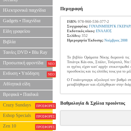
Περιγραφή
Ηλεκτρονικά παιχνίδια
Gadgets • Παιχνίδια
ISBN:
978-960-536-377-2
Συγγραφέας:
ΓΟΥΑΙΝΜΠΕΡΓΚ ΓΚΕΡΑΡ
Είδη γραφείου
Εκδοτικός οίκος:
ΕΝΑΛΙΟΣ
Σελίδες:
352
Ημερομηνία Έκδοσης:
Νοέμβριος
2008
Βιβλία
Ταινίες DVD • Blu Ray
Το βιβλίο Οράματα Νίκης διερευνά τις
Τσιάνγκ Κάι-σεκ, Στάλιν, Τσόρτσιλ, Ντε
Προσωπική φροντίδα
ΝΕΟ
οι ηγέτες είχαν κατ' αρχήν επικεντρωθεί
προσδοκίες και τις ελπίδες τους για το μέ
Ενδυση • Υπόδηση
ΝΕΟ
Ο Γουάινμπεργκ αξιολογεί τον βαθμό στ
Αθλητικά είδη
μεταβλήθηκαν και εξελίχθηκαν στην διάρ
Βρεφικά • Παιδικά
Βαθμολογία & Σχόλια προιόντος
Crazy Sundays
ΠΡΟΣΦΟΡΕΣ
Eshop Specials
ΠΡΟΣΦΟΡΕΣ
Zen 10
ΠΡΟΣΦΟΡΕΣ