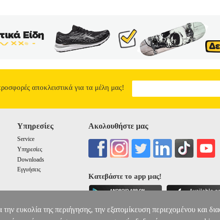
 Έκδοσης: Νοέμβριος 2008 ΟΙ ΕΛΠΙΔΕΣ ΟΚΤΩ ΗΓΕΤΩΝ ΤΟΥ Δ
τώ ηγετών των μεγαλυτέρων κρατών που έλαβαν μέρος στον Δεύτερο 
 Ντε Γκωλ και Ρούζβελτ, και συγκρίνει τα οράματά τους για το μέλλο
ίχαν κατ' αρχήν επικεντρωθεί στην στρατηγική της διεξαγωγής του πολέ
 τις προσδοκίες και τις ελπίδες τους για το μέλλον. Ο Γουάινμπεργκ 
φάσεις τους και εξετάζει το πώς τα οράματά τους για το μέλλον μετ
ου προκύπτει, είναι μία συγκλονιστική εικόνα μεταπολεμικών κόσμω
11.41
προσφορές αποκλειστικά για τα μέλη μας!
Υπηρεσίες
Ακολουθήστε μας
Service
Υπηρεσίες
Downloads
Εγγυήσεις
Κατεβάστε το app μας!
α την ευκολία της περιήγησης, την εξατομίκευση περιεχομένου και δι