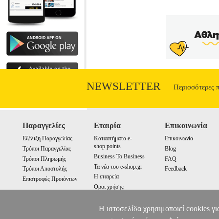
ΕΝΑΛΙΟΣ Σελίδες: 352 Ημερομηνία
Οράματα Νίκης διερευνά τις απόψεις οκ
Τσιάνγκ Κάι-σεκ, Στάλιν, Τσόρτσιλ,
εξασφάλιζε τη νίκη. Ενώ οι ηγέτες ε
στρατηγικές είχαν συχνά διαμορφωθεί από
ακολούθησαν επηρεάσθηκαν από τις απο
πολέμου. Αυτό π
NEWSLETTER
Περισσότερες 
Παραγγελίες
Εταιρία
Επικοινωνία
Εξέλιξη Παραγγελίας
Καταστήματα e-
Επικοινωνία
shop points
Τρόποι Παραγγελίας
Blog
Business To Business
Τρόποι Πληρωμής
FAQ
Τα νέα του e-shop.gr
Τρόποι Αποστολής
Feedback
Η εταιρεία
Επιστροφές Προιόντων
Οροι χρήσης
Cookies
Η ιστοσελίδα χρησιμοποιεί cookies γι