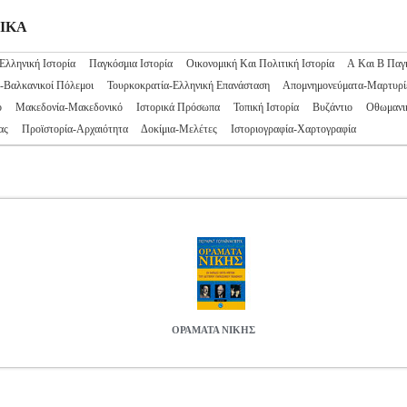
ΡΙΚΑ
Ελληνική Ιστορία
Παγκόσμια Ιστορία
Οικονομική Και Πολιτική Ιστορία
Α Και Β Παγ
-Βαλκανικοί Πόλεμοι
Τουρκοκρατία-Ελληνική Επανάσταση
Απομνημονεύματα-Μαρτυρί
ό
Μακεδονία-Μακεδονικό
Ιστορικά Πρόσωπα
Τοπική Ιστορία
Βυζάντιο
Οθωμανι
ας
Προϊστορία-Αρχαιότητα
Δοκίμια-Μελέτες
Ιστοριογραφία-Χαρτογραφία
ΟΡΑΜΑΤΑ ΝΙΚΗΣ
KS.0060369
ΓΟΥΑΙΝΜΠΕΡΓΚ ΓΚΕΡΑΡΝΤ
ΓΟΥΑΙΝΜΠΕΡΓΚ ΓΚ
τηγορία ΙΣΤΟΡΙΚΑ ISBN: 978-960-536-377-2 Συγγραφέας: ΓΟ