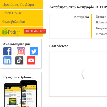
Προτάσεις Για Δώρα
Αναζήτηση στην κατηγορία ΙΣΤΟ
Stock House
Κατηγορία
Νεότερη 
Φωτοβολταϊκά
Βαλκάνια
Κυπριακ
SUPER MARKET
Μεσαίων
Last viewed
ΟΡΑΜΑΤΑ ΝΙΚΗΣ
BKS.0060369
B
•ΓΟΥΑΙΝΜΠΕΡΓΚ ΓΚΕΡΑΡΝΤ στην κα