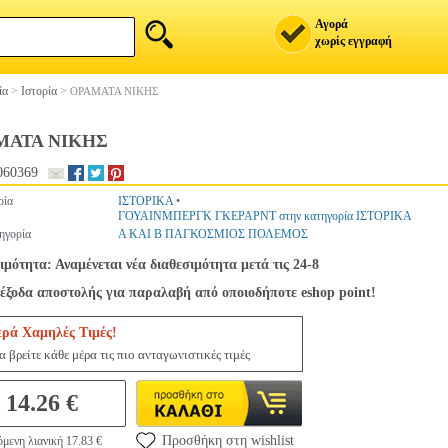
Αγορά
χωρίς εγγραφή
ία
>
Ιστορία
>
ΟΡΑΜΑΤΑ ΝΙΚΗΣ
ΜΑΤΑ ΝΙΚΗΣ
060369
ρία
ΙΣΤΟΡΙΚΑ
•
ΓΟΥΑΙΝΜΠΕΡΓΚ ΓΚΕΡΑΡΝΤ στην κατηγορία ΙΣΤΟΡΙΚΑ
ηγορία
Α ΚΑΙ Β ΠΑΓΚΟΣΜΙΟΣ ΠΟΛΕΜΟΣ
ιμότητα: Αναμένεται νέα διαθεσιμότητα μετά τις 24-8
έξοδα αποστολής για παραλαβή από οποιοδήποτε eshop point!
ερά Χαμηλές Τιμές!
 βρείτε κάθε μέρα τις πιο ανταγωνιστικές τιμές
14.26 €
Προσθήκη στη wishlist
μενη λιανική 17.83 €