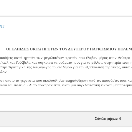
ΝΤ
ΟΙ ΕΛΠΙΔΕΣ ΟΚΤΩ ΗΓΕΤΩΝ ΤΟΥ ΔΕΥΤΕΡΟΥ ΠΑΓΚΟΣΜΙΟΥ ΠΟΛΕ
 απόψεις οκτώ ηγετών των μεγαλυτέρων κρατών που έλαβαν μέρος στον Δεύτερο 
 Γκωλ και Ρούζβελτ, και συγκρίνει τα οράματά τους για το μέλλον, στην περίπτωση 
 στην στρατηγική της διεξαγωγής του πολέμου για την εξασφάλιση της νίκης, αυτές
λλον.
ον οποίο τα γεγονότα που ακολούθησαν επηρεάσθηκαν από τις αποφάσεις τους και 
κεια του πολέμου. Αυτό που προκύπτει, είναι μία συγκλονιστική εικόνα μεταπολεμ
Σύνολο ψήφων: 0