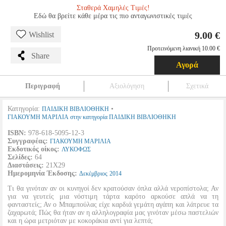
Σταθερά Χαμηλές Τιμές!
Εδώ θα βρείτε κάθε μέρα τις πιο ανταγωνιστικές τιμές
9.00 €
Wishlist
Προτεινόμενη λιανική 10.00 €
Share
Αγορά
Περιγραφή
Αξιολόγηση
Σχετικά
Κατηγορία:
•
ΠΑΙΔΙΚΗ ΒΙΒΛΙΟΘΗΚΗ
ΓΙΑΚΟΥΜΗ ΜΑΡΙΛΙΑ στην κατηγορία ΠΑΙΔΙΚΗ ΒΙΒΛΙΟΘΗΚΗ
ISBN:
978-618-5095-12-3
Συγγραφέας:
ΓΙΑΚΟΥΜΗ ΜΑΡΙΛΙΑ
Εκδοτικός οίκος:
ΛΥΚΟΦΩΣ
Σελίδες:
64
Διαστάσεις:
21Χ29
Ημερομηνία Έκδοσης:
Δεκέμβριος
2014
Τι θα γινόταν αν οι κυνηγοί δεν κρατούσαν όπλα αλλά νεροπίστολα; Αν
για να γευτείς μια νόστιμη τάρτα καρότο αρκούσε απλά να τη
φανταστείς; Αν ο Μπαμπούλας είχε καρδιά γεμάτη αγάπη και λάτρευε τα
ζαχαρωτά; Πώς θα ήταν αν η αλληλογραφία μας γινόταν μέσω παστελιών
και η ώρα μετριόταν με κοκοράκια αντί για λεπτά;