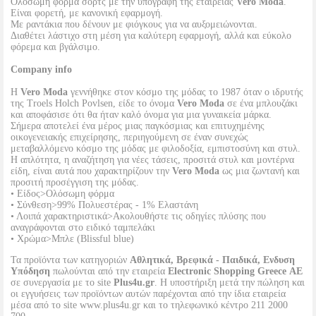
Ολόσωμη φόρμα σορτς με την υπογραφή της εταιρείας
Vero Moda
.
Είναι φορετή, με κανονική εφαρμογή.
Με ραντάκια που δένουν με φιόγκους για να αυξομειώνονται.
Διαθέτει λάστιχο στη μέση για καλύτερη εφαρμογή, αλλά και εύκολο
φόρεμα και βγάλσιμο.
Company info
Η
Vero Moda
γεννήθηκε στον κόσμο της μόδας το 1987 όταν ο ιδρυτής
της Troels Holch Povlsen, είδε το όνομα
Vero Moda
σε ένα μπλουζάκι
και αποφάσισε ότι θα ήταν καλό όνομα για μια γυναικεία μάρκα.
Σήμερα αποτελεί ένα μέρος μιας παγκόσμιας και επιτυχημένης
οικογενειακής επιχείρησης, περιηγούμενη σε έναν συνεχώς
μεταβαλλόμενο κόσμο της μόδας με φιλοδοξία, εμπιστοσύνη και στυλ.
Η απλότητα, η αναζήτηση για νέες τάσεις, προσιτά στυλ και μοντέρνα
είδη, είναι αυτά που χαρακτηρίζουν την
Vero Moda
ως μια ζωντανή και
προσιτή προσέγγιση της μόδας.
• Είδος>Ολόσωμη φόρμα
• Σύνθεση>99% Πολυεστέρας - 1% Ελαστάνη
• Λοιπά χαρακτηριστικά>Ακολουθήστε τις οδηγίες πλύσης που
αναγράφονται στο ειδικό ταμπελάκι
• Χρώμα>Μπλε (Blissful blue)
Τα προϊόντα των κατηγοριών
Αθλητικά, Βρεφικά - Παιδικά, Ενδυση
Υπόδηση
πωλούνται από την εταιρεία
Electronic Shopping Greece ΑΕ
σε συνεργασία με το site
Plus4u.gr
. Η υποστήριξη μετά την πώληση και
οι εγγυήσεις των προϊόντων αυτών παρέχονται από την ίδια εταιρεία
μέσα από το site www.plus4u.gr και το τηλεφωνικό κέντρο 211 2000