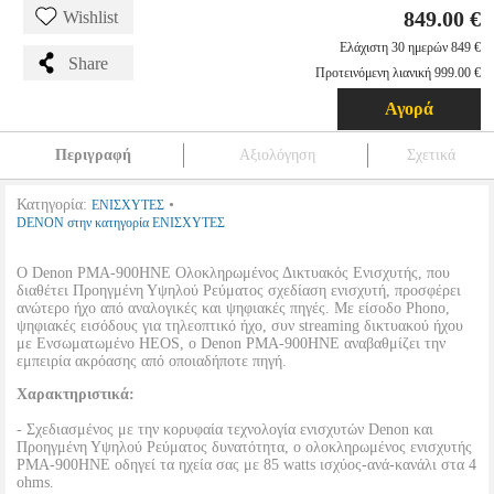
849.00 €
Wishlist
Ελάχιστη 30 ημερών 849 €
Share
Προτεινόμενη λιανική 999.00 €
Αγορά
Περιγραφή
Αξιολόγηση
Σχετικά
Κατηγορία:
•
ΕΝΙΣΧΥΤΕΣ
DENON στην κατηγορία ΕΝΙΣΧΥΤΕΣ
Ο Denon PMA-900HNE Ολοκληρωμένος Δικτυακός Ενισχυτής, που
διαθέτει Προηγμένη Υψηλού Ρεύματος σχεδίαση ενισχυτή, προσφέρει
ανώτερο ήχο από αναλογικές και ψηφιακές πηγές. Με είσοδο Phono,
ψηφιακές εισόδους για τηλεοπτικό ήχο, συν streaming δικτυακού ήχου
με Ενσωματωμένο HEOS, ο Denon PMA-900HNE αναβαθμίζει την
εμπειρία ακρόασης από οποιαδήποτε πηγή.
Χαρακτηριστικά:
- Σχεδιασμένος με την κορυφαία τεχνολογία ενισχυτών Denon και
Προηγμένη Υψηλού Ρεύματος δυνατότητα, ο ολοκληρωμένος ενισχυτής
PMA-900HNE οδηγεί τα ηχεία σας με 85 watts ισχύος-ανά-κανάλι στα 4
ohms.