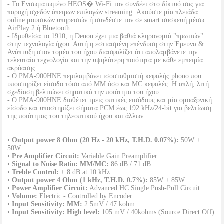
- Το Ενσωματωμένο HEOS� Wi-Fi τον συνδέει στο δίκτυό σας για
παροχή σχεδόν άπειρων επιλογών streaming. Ακούστε μία πλειάδα
online μουσικών υπηρεσιών ή συνδέστε τον σε smart συσκευή μέσω
AirPlay 2 ή Bluetooth.
- Ιδρυθείσα το 1910, η Denon έχει μια βαθιά κληρονομιά "πρωτιών"
στην τεχνολογία ήχου. Αυτή η εστιασμένη επένδυση στην Έρευνα &
Ανάπτυξη στον τομέα του ήχου διασφαλίζει ότι απολαμβάνετε την
τελευταία τεχνολογία και την υψηλότερη ποιότητα με κάθε εμπειρία
ακρόασης.
- Ο PMA-900HNE περιλαμβάνει ισοσταθμιστή κεφαλής phono που
υποστηρίζει είσοδο τόσο από MM όσο και MC κεφαλές. Η απλή, λιτή
σχεδίαση βελτιώνει σηματικά την ποιότητα του ήχου.
- Ο PMA-900HNE διαθέτει τρεις οπτικές εισόδους και μία ομοαξονική
είσοδο και υποστηρίζει σήματα PCM έως 192 kHz/24-bit για βελτίωση
της ποιότητας του τηλεοπτικού ήχου και άλλων.
•
Output power 8 Ohm (20 Hz - 20 kHz, T.H.D. 0.07%):
50W +
50W.
•
Pre Amplifier Circuit:
Variable Gain Preamplifier.
•
Signal to Noise Ratio: MM/MC:
86 dB / 71 dB.
•
Treble Control:
± 8 dB at 10 kHz.
•
Output power 4 Ohm (1 kHz, T.H.D. 0.7%):
85W + 85W.
•
Power Amplifier Circuit:
Advanced HC Single Push-Pull Circuit.
•
Volume:
Electric - Controlled by Encoder.
•
Input Sensitivity: MM:
2.5mV / 47 kohm.
•
Input Sensitivity: High level:
105 mV / 40kohms (Source Direct Off)
.