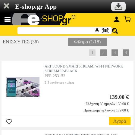
E-shop.gr App
ΕΝΙΣΧΥΤΕΣ (36)
Φίλτρα (1/18)
1
2
3
4
ART SOUND SMARTSTREAM, WI-FI NETWORK
STREAMER-BLACK
PER.253153
2-3 εργάσιμες ημέρες
139.00 €
Ελάχιστη 30 ημερών 139.00 €
Προτεινόμενη λιανική 179.00 €
Αγορά