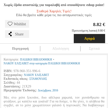
Χωρίς έξοδα αποστολής για παραλαβή από οποιοδήποτε eshop point!
Σταθερά Χαμηλές Τιμές!
Εδώ θα βρείτε κάθε μέρα τις πιο ανταγωνιστικές τιμές
8.82 €
Wishlist
Προτεινόμενη λιανική 9.80 €
Share
Αγορά
Περιγραφή
Αξιολόγηση
Σχετικά
Κατηγορία:
•
ΠΑΙΔΙΚΗ ΒΙΒΛΙΟΘΗΚΗ
ΝΑΚΟΥ ΕΛΙΣΑΒΕΤ στην κατηγορία ΠΑΙΔΙΚΗ ΒΙΒΛΙΟΘΗΚΗ
ISBN:
978-960-351-996-6
Συγγραφέας:
ΝΑΚΟΥ ΕΛΙΣΑΒΕΤ
Εκδοτικός οίκος:
ΣΤΑΜΟΥΛΗΣ
Σελίδες:
44
Διαστάσεις:
21Χ29
Ημερομηνία Έκδοσης:
Δεκέμβριος
2016
Μες στο χιόνι ξεκινάνε, δυο αδέλφια χαρωπά, τον χιονάνθρωπο να
φτιάξουν, με καπέλο και γυαλιά! Για να δούμε, τι θα γίνει, τι αλήθεια θα
συμβεί, αν το χιόνι χρωματίσουν γαλανό ή πορτοκαλί; Να διαβάσουμε