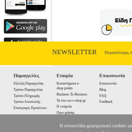
το σπίτι τους γέμισε με κάθε λογής π
NEWSLETTER
Περισσότερες 
Παραγγελίες
Εταιρία
Επικοινωνία
Εξέλιξη Παραγγελίας
Καταστήματα e-
Επικοινωνία
shop points
Τρόποι Παραγγελίας
Blog
Business To Business
Τρόποι Πληρωμής
FAQ
Τα νέα του e-shop.gr
Τρόποι Αποστολής
Feedback
Η εταιρεία
Επιστροφές Προιόντων
Οροι χρήσης
Cookies
Η ιστοσελίδα χρησιμοποιεί cookies γι