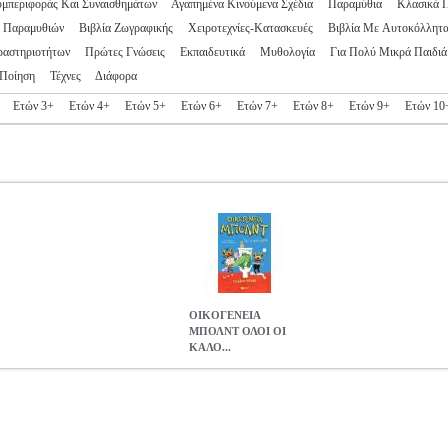
υμπεριφοράς Και Συναισθημάτων
Αγαπημένα Κινούμενα Σχέδια
Παραμύθια
Κλασικά 
ς Παραμυθιών
Βιβλία Ζωγραφικής
Χειροτεχνίες-Κατασκευές
Βιβλία Με Αυτοκόλλητ
ραστηριοτήτων
Πρώτες Γνώσεις
Εκπαιδευτικά
Μυθολογία
Για Πολύ Μικρά Παιδιά
Ποίηση
Τέχνες
Διάφορα
Ετών 3+
Ετών 4+
Ετών 5+
Ετών 6+
Ετών 7+
Ετών 8+
Ετών 9+
Ετών 10
ΟΙΚΟΓΕΝΕΙΑ
ΜΠΟΛΝΤ ΟΛΟΙ ΟΙ
ΚΑΛΟ...
 ΟΙ ΚΑΛΟΙ ΧΩΡΑΝΕ
BKS.0177202
BKS.0177202
ΚΛΑΙΡΥ ΤΖΟΥ
ΚΗ ΒΙΒΛΙΟΘΗΚΗ •ΚΛΑΙΡΥ ΤΖΟΥΛΙΑΝ στην κατηγορία ΠΑΙΔΙΚΗ 
κός οίκος: ΠΑΤΑΚΗ Σειρά: ΚΟΛΙΜΠΡΙ Σελίδες: 296 Ημερομηνία Έ
σε μια εντελώς συνηθισμένη γειτονιά. Το σπίτι τους προσφέρει κατα