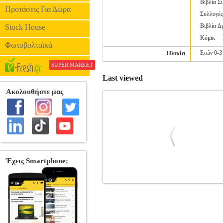
Βιβλία Σ
Προτάσεις Για Δώρα
Συλλογέ
Βιβλία Δ
Stock House
Κόμικ
Φωτοβολταϊκά
Ηλικία
Ετών 0-3
SUPER MARKET
Last viewed
ΟΙΚΟΓΕΝΕΙΑ ΜΠΟΛΝΤ ΟΛΟΙ
ΒΙΒΛΙΟΘΗΚΗ
Κατηγορία: ΠΑΙΔΙ
Συγγραφέας: ΚΛΑΙΡΥ ΤΖΟΥΛΙΑΝ Εκδοτι
είναι μια πολύ ασυνήθιστη οικογένεια, 