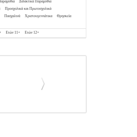
Παραμύθια
Διδακτικά Παραμύθια
α
Προσχολικά και Πρωτοσχολικά
Πασχαλινά
Χριστουγεννιάτικα
Θρησκεία
+
Ετών 11+
Ετών 12+
ΛΙΑΝ
ΚΛΑΙΡΥ ΤΖΟΥΛΙΑΝ
ΠΑΙΔΙΚΗ
ΒΙΒΛΙΟΘΗΚΗ ISBN: 978-960-16-6564-1
κδοσης: Απρίλιος 2017 Η Οικογένεια Μπολντ
φύγιο σε ΚΑΘΕ ΖΩΑΚΙ που κινδυνεύει. Και τώρα