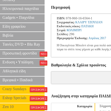
Περιγραφή
Ηλεκτρονικά παιχνίδια
Gadgets • Παιχνίδια
ISBN:
978-960-16-6564-1
Συγγραφέας:
ΚΛΑΙΡΥ ΤΖΟΥΛΙΑΝ
Είδη γραφείου
Εκδοτικός οίκος:
ΠΑΤΑΚΗ
Σειρά:
ΚΟΛΙΜΠΡΙ
Σελίδες:
296
Βιβλία
Ημερομηνία Έκδοσης:
Απρίλιος
2017
Ταινίες DVD • Blu Ray
Η Οικογένεια Μπολντ είναι μια πολύ ασυ
τώρα το σπίτι τους γέμισε με κάθε λογή
Προσωπική φροντίδα
ΝΕΟ
Ενδυση • Υπόδηση
ΝΕΟ
Βαθμολογία & Σχόλια προιόντος
Αθλητικά είδη
Βρεφικά • Παιδικά
Crazy Sundays
ΠΡΟΣΦΟΡΕΣ
Αναζήτηση στην κατηγορία ΠΑ
Eshop Specials
ΠΡΟΣΦΟΡΕΣ
Κατηγορία
Σύγχρονη
Zen 10
ΠΡΟΣΦΟΡΕΣ