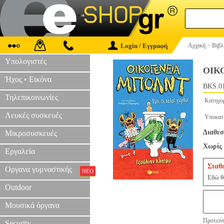
Login / Εγγραφή
Αρχική
>
Βιβλ
Υπολογιστές
ΟΙΚ
Ήχος • Εικόνα
BKS.0
Τηλεπικοινωνίες
Κατηγο
Λευκές συσκευές
Υποκατ
Διαθεσ
Μικροσυσκευές
Χωρίς 
Εργαλεία
Σταθ
Οργανα γυμναστικής
ΝΕΟ
Εδώ θα
Outdoor
Μουσικά όργανα
Προτεινό
Security