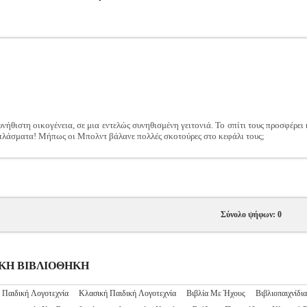
νήθιστη οικογένεια, σε μια εντελώς συνηθισμένη γειτονιά. Το σπίτι τους προσφέρ
ς πλάσματα! Μήπως οι Μπολντ βάλανε πολλές σκοτούρες στο κεφάλι τους;
Σύνολο ψήφων: 0
ΙΔΙΚΗ ΒΙΒΛΙΟΘΗΚΗ
 Παιδική Λογοτεχνία
Κλασική Παιδική Λογοτεχνία
Βιβλία Με Ήχους
Βιβλιοπαιχνίδια