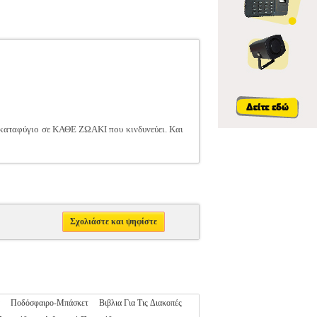
ει καταφύγιο σε ΚΑΘΕ ΖΩΑΚΙ που κινδυνεύει. Και
Σχολιάστε και ψηφίστε
Ποδόσφαιρο-Μπάσκετ
Βιβλια Για Τις Διακοπές