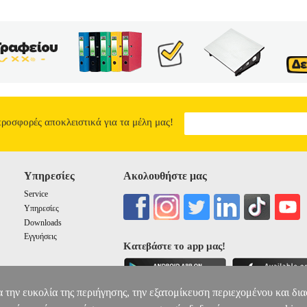
λάσματα! Μήπως οι Μπολντ βάλανε πολλές σκοτούρες στο κεφάλι τους
ΧΩΡΑΝΕ
6.72
προσφορές αποκλειστικά για τα μέλη μας!
Υπηρεσίες
Ακολουθήστε μας
Service
Υπηρεσίες
Downloads
Εγγυήσεις
Κατεβάστε το app μας!
α την ευκολία της περιήγησης, την εξατομίκευση περιεχομένου και δι