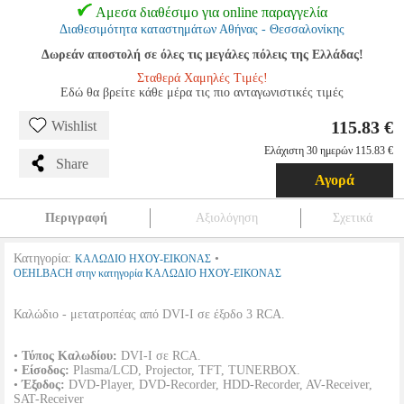
Αμεσα διαθέσιμο για online παραγγελία
Διαθεσιμότητα καταστημάτων Αθήνας - Θεσσαλονίκης
Δωρεάν αποστολή σε όλες τις μεγάλες πόλεις της Ελλάδας!
Σταθερά Χαμηλές Τιμές!
Εδώ θα βρείτε κάθε μέρα τις πιο ανταγωνιστικές τιμές
115.83 €
Wishlist
Ελάχιστη 30 ημερών 115.83 €
Share
Αγορά
Περιγραφή
Αξιολόγηση
Σχετικά
Κατηγορία:
•
ΚΑΛΩΔΙΟ ΗΧΟΥ-ΕΙΚΟΝΑΣ
OEHLBACH στην κατηγορία ΚΑΛΩΔΙΟ ΗΧΟΥ-ΕΙΚΟΝΑΣ
Καλώδιο - μετατροπέας από DVI-I σε έξοδο 3 RCA.
•
Τύπος Καλωδίου:
DVI-I σε RCA.
•
Είσοδος:
Plasma/LCD, Projector, TFT, TUNERBOX.
•
Έξοδος:
DVD-Player, DVD-Recorder, HDD-Recorder, AV-Receiver,
SAT-Receiver