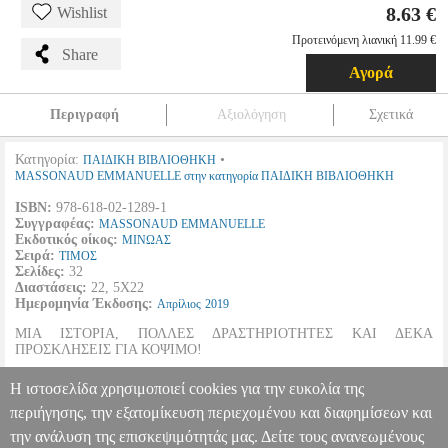
8.63 €
Wishlist
Προτεινόμενη λιανική 11.99 €
Share
Αγορά
Περιγραφή
Αξιολόγηση
Σχετικά
Κατηγορία:
•
ΠΑΙΔΙΚΗ ΒΙΒΛΙΟΘΗΚΗ
MASSONAUD EMMANUELLE στην κατηγορία ΠΑΙΔΙΚΗ ΒΙΒΛΙΟΘΗΚΗ
ISBN:
978-618-02-1289-1
Συγγραφέας:
MASSONAUD EMMANUELLE
Εκδοτικός οίκος:
ΜΙΝΩΑΣ
Σειρά:
ΤΙΜΟΣ
Σελίδες:
32
Διαστάσεις:
22, 5Χ22
Ημερομηνία Έκδοσης:
Απρίλιος
2019
ΜΙΑ ΙΣΤΟΡΙΑ, ΠΟΛΛΕΣ ΔΡΑΣΤΗΡΙΟΤΗΤΕΣ ΚΑΙ ΔΕΚΑ
ΠΡΟΣΚΛΗΣΕΙΣ ΓΙΑ ΚΟΨΙΜΟ!
Υπάρχουν τόσα πράγματα που πρέπει να γίνουν για τα γενέθλια του
Η ιστοσελίδα χρησιμοποιεί cookies για την ευκολία της
Τίμου...
περιήγησης, την εξατομίκευση περιεχομένου και διαφημίσεων και
την ανάλυση της επισκεψιμότητάς μας. Δείτε τους ανανεωμένους
Ο ΤΙΜΟΣ ΓΙΟΡΤΑΖΕΙ ΤΑ ΓΕΝΕΘΛΙΑ ΤΟΥ
BKS.0077817