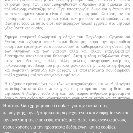
στήριγμα ζωής των νεοδημιουργηθέντων ανθρώπων στη διάρκεια της
πολύπλευρης ανάπτυξής τους. Έχει υποστηριχθεί όμως και η άποψη ότι
τα τυποποιημένα γάλατα είναι όμοια με το μητρικό. Ωστόσο, αν και
προσομοιάζουν με το μητρικό γάλα, δεν μπορούν να εξομοιώσουν τις
ιδιότητές τους με αυτό, διότι δεν περιέχουν πολλές εγγενείς στο μητρικό
γάλα θρεπτικές ουσίες.
Σήμερα επικρατεί θεωρητικά η οδηγία του Παγκόσμιου Οργανισμού
Υγείας για εξάμηνο αποκλειστικό θηλασμό, παρά την προσπάθεια
ορισμένων ερευνητών να συρρικνώσουν τα καθιερωμένα στη συνείδηση
των γυναικών και των γιατρών αλλά και άλλων επαγγελματιών
διαστήματα αποκλειστικού θηλασμού. Αυτή η τάση εκδηλώνεται όταν,
στον αντίποδά της, πολλές άλλες μελέτες συνηγορούν υπέρ της
πολύπλευρης συμβολής του μητρικού γάλακτος στην πνευματική, ψυχική
και σωματική ανάπτυξη των βρεφών, με αποτελέσματα που διαρκούν
πολλά χρόνια μετά τον απογαλακτισμό τους.
Η τρέχουσα εργασία έχει ως στόχο να σταχυολογήσει και να αξιολογήσει
τα δεδομένα αυτά ώστε να οδηγηθεί σε μια πρόταση για τη θέση του
μητρικού θηλασμού τόσο στη ζωή του νεαρού ανθρώπου μεμονωμένα
όσο και στη σχέση που αναπτύσσεται ανάμεσα σε αυτόν και τη μητέρα
του, που ασκεί τακτικά τα θηλαστικά της καθήκοντα.
Η ιστοσελίδα χρησιμοποιεί cookies για την ευκολία της
περιήγησης, την εξατομίκευση περιεχομένου και διαφημίσεων και
Ο ΘΗΛΑΣΜΟΣ ΩΣ ΠΑΡΑΓΟΝΤΑΣ ΨΥΧΟΔΙΑΝΟΗΤΙΚΗΣ
την ανάλυση της επισκεψιμότητάς μας. Δείτε τους ανανεωμένους
ΑΝΑΠΤΥΞΗΣ ΚΑΙ ΜΕΣΟΝ ΠΡΟΛΗΨΗΣ ΤΗΣ ΑΝΑΠΗΡΙΑΣ
όρους χρήσης για την προστασία δεδομένων και τα cookies.
BKS.0074255
BKS.0074255
ΑΡΧΙΜΑΝΔΡΙΤΗΣ ΚΑΒΑΛΙΩΤΗΣ
Πληροφορίες & Υπηρεσίες >
ΑΠΟΣΤΟΛΟΣ
ΑΡΧΙΜΑΝΔΡΙΤΗΣ ΚΑΒΑΛΙΩΤΗΣ ΑΠΟΣΤΟΛΟ