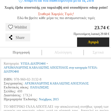
Αναμένεται νέα διαθεσιμότητα μετά τις 24-8
Χωρίς έξοδα αποστολής για παραλαβή από οποιοδήποτε eshop point!
Σταθερά Χαμηλές Τιμές!
Εδώ θα βρείτε κάθε μέρα τις πιο ανταγωνιστικές τιμές
23.74 €
Wishlist
Προτεινόμενη λιανική 29.68 €
Share
Αγορά
Περιγραφή
Αξιολόγηση
Σχετικά
Κατηγορία:
•
ΥΓΕΙΑ-ΔΙΑΤΡΟΦΗ
ΑΡΧΙΜΑΝΔΡΙΤΗΣ ΚΑΒΑΛΙΩΤΗΣ ΑΠΟΣΤΟΛΟΣ στην κατηγορία ΥΓΕΙΑ-
ΔΙΑΤΡΟΦΗ
ISBN:
978-960-02-3132-8
Συγγραφέας:
ΑΡΧΙΜΑΝΔΡΙΤΗΣ ΚΑΒΑΛΙΩΤΗΣ ΑΠΟΣΤΟΛΟΣ
Εκδοτικός οίκος:
ΠΑΠΑΖΗΣΗΣ
Σελίδες:
488
Διαστάσεις:
17Χ24
Ημερομηνία Έκδοσης:
Νοέμβριος
2015
ΤΟ ΜΗΤΡΙΚΟ ΓΑΛΑ ΑΠΟΤΕΛΕΙ την αποκλειστική συνήθως τροφή των
νεογνών για αρκετούς μήνες μετά τη γέννησή τους. Αποτελεί το πρώτο