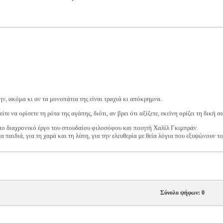
ν, ακόμα κι αν τα μονοπάτια της είναι τραχιά κι απόκρημνα.
τε να ορίσετε τη ρότα της αγάπης, διότι, αν βρει ότι αξίζετε, εκείνη ορίζει τη δική σ
ο διαχρονικό έργο του σπουδαίου φιλοσόφου και ποιητή Xαλίλ Γκιμπράν.
α παιδιά, για τη χαρά και τη λύπη, για την ελευθερία με θεία λόγια που εξυψώνουν τ
Σύνολο ψήφων: 0