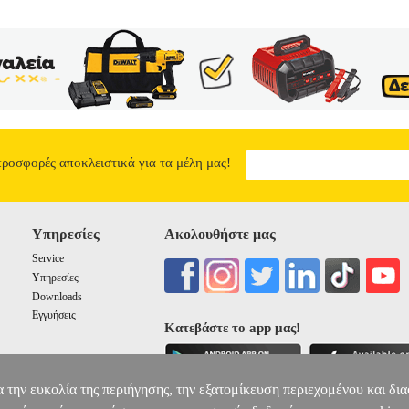
194523
GIBRAN KAHLIL
GIBRAN KAHLIL
ΠΑΙΔΙΚΗ ΒΙΒΛΙΟ
ΑΙΔΙΚΗ ΒΙΒΛΙΟΘΗΚΗ ISBN: 978-960-653-338-9 Συγγραφέας: G
ς: 40 Διαστάσεις: 19Χ25, 5 Ημερομηνία Έκδοσης: Απρίλιος 2021
 κι απόκρημνα. Και μη σας περάσει από τον νου ότι μπορείτε να ορίσετε
ικονογραφημένη ανθολόγηση από το διαχρονικό έργο του σπουδαίου φι
ιδιά, για τη χαρά και τη λύπη, για την ελευθερία με θεία λόγια που 
ΠΡΟΦΗΤΗΣ
6.24
προσφορές αποκλειστικά για τα μέλη μας!
Υπηρεσίες
Ακολουθήστε μας
Service
Υπηρεσίες
Downloads
Εγγυήσεις
Κατεβάστε το app μας!
α την ευκολία της περιήγησης, την εξατομίκευση περιεχομένου και δι