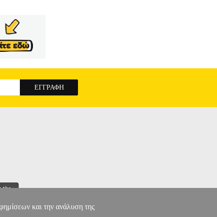
ΘΗΚΗ
Κατηγορία: ΠΑΙΔΙΚΗ ΒΙΒΛΙΟΘΗΚΗ
IBRAN KAHLIL Εκδοτικός οίκος: ΔΙΟΠΤΡΑ
 Όταν σας γνέφει η Αγάπη, ακολουθήστε την,
 τη ρότα της αγάπης, διότι, αν βρει ότι αξίζετε,
λοσόφου και ποιητή Xαλίλ Γκιμπράν. Μιλά για
εξυψώνουν τον άνθρωπο και την ψυχή του.
Ο
αφημίσεων και την ανάλυση της