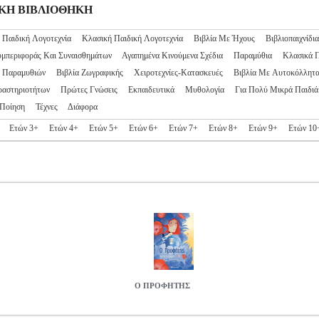
ΙΔΙΚΗ ΒΙΒΛΙΟΘΗΚΗ
 Παιδική Λογοτεχνία
Κλασική Παιδική Λογοτεχνία
Βιβλία Με Ήχους
Βιβλιοπαιχνίδια
υμπεριφοράς Και Συναισθημάτων
Αγαπημένα Κινούμενα Σχέδια
Παραμύθια
Κλασικά 
ς Παραμυθιών
Βιβλία Ζωγραφικής
Χειροτεχνίες-Κατασκευές
Βιβλία Με Αυτοκόλλητ
ραστηριοτήτων
Πρώτες Γνώσεις
Εκπαιδευτικά
Μυθολογία
Για Πολύ Μικρά Παιδιά
Ποίηση
Τέχνες
Διάφορα
Ετών 3+
Ετών 4+
Ετών 5+
Ετών 6+
Ετών 7+
Ετών 8+
Ετών 9+
Ετών 10
Ο ΠΡΟΦΗΤΗΣ