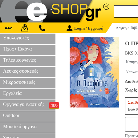
Login / Εγγραφή
Αρχική
>
Βιβλ
Υπολογιστές
Ο Π
Ήχος • Εικόνα
BKS.0
Τηλεπικοινωνίες
Κατηγο
Λευκές συσκευές
Υποκατ
Διαθεσ
Μικροσυσκευές
Χωρίς 
Εργαλεία
Σταθ
Οργανα γυμναστικής
ΝΕΟ
Εδώ θα
Outdoor
Μουσικά όργανα
Προτεινό
Security