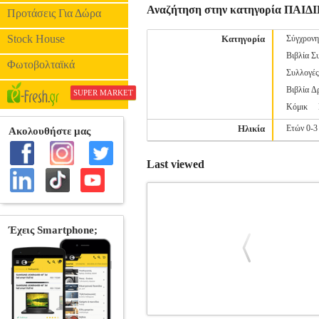
Αναζήτηση στην κατηγορία ΠΑ
Προτάσεις Για Δώρα
Stock House
Κατηγορία
Σύγχρονη
Βιβλία Σ
Φωτοβολταϊκά
Συλλογέ
Βιβλία Δ
SUPER MARKET
Κόμικ
Ηλικία
Ετών 0-3
Last viewed