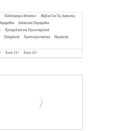
Ποδόσφαιρο-Μπάσκετ
Βιβλια Για Τις Διακοπές
Παραμύθια
Διδακτικά Παραμύθια
α
Προσχολικά και Πρωτοσχολικά
Πασχαλινά
Χριστουγεννιάτικα
Θρησκεία
+
Ετών 11+
Ετών 12+