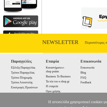
Ο ΠΡΟΦΗΤΗΣ
BKS.0194523
BKS.0
•GIBRAN KAHLIL στην κατηγορία Π
Μετάφραση: ΑΘΗΝΑΚΗΣ ΔΗΜΗΤΡΗΣ Σελίδε
ακόμα κι αν τα μονοπάτια της είναι τραχιά
εκείνη ορίζει τη δική σας ρότα. Μια ε
την αγάπη, την προσφορά, για τα πα
NEWSLETTER
Περισσότερες 
Παραγγελίες
Εταιρία
Επικοινωνία
Εξέλιξη Παραγγελίας
Καταστήματα e-
Επικοινωνία
shop points
Τρόποι Παραγγελίας
Blog
Business To Business
Τρόποι Πληρωμής
FAQ
Τα νέα του e-shop.gr
Τρόποι Αποστολής
Feedback
Η εταιρεία
Επιστροφές Προιόντων
Οροι χρήσης
Cookies
Η ιστοσελίδα χρησιμοποιεί cookies γι