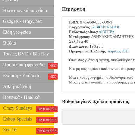
Περιγραφή
Ηλεκτρονικά παιχνίδια
Gadgets • Παιχνίδια
ISBN:
978-960-653-338-9
Συγγραφέας:
GIBRAN KAHLIL
Είδη γραφείου
Εκδοτικός οίκος:
ΔΙΟΠΤΡΑ
Μετάφραση:
ΑΘΗΝΑΚΗΣ ΔΗΜΗΤΡΗΣ
Σελίδες:
40
Βιβλία
Διαστάσεις:
19Χ25,5
Ημερομηνία Έκδοσης:
Απρίλιος
2021
Ταινίες DVD • Blu Ray
Όταν σας γνέφει η Αγάπη, ακολουθήστε τη
Προσωπική φροντίδα
ΝΕΟ
Και μη σας περάσει από τον νου ότι μπορεί
Ενδυση • Υπόδηση
ΝΕΟ
Μια εικονογραφημένη ανθολόγηση από τ
Μιλά για την αγάπη, την προσφορά, για τ
Αθλητικά είδη
Βρεφικά • Παιδικά
Βαθμολογία & Σχόλια προιόντος
Crazy Sundays
ΠΡΟΣΦΟΡΕΣ
Eshop Specials
ΠΡΟΣΦΟΡΕΣ
Zen 10
ΠΡΟΣΦΟΡΕΣ