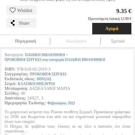
9.35 €
Wishlist
Προτεινόμενη λιανική 12.99 €
Share
Αγορά
Περιγραφή
Αξιολόγηση
Σχετικά
Κατηγορία:
•
ΠΑΙΔΙΚΗ ΒΙΒΛΙΟΘΗΚΗ
ΠΡΟΚΟΒΙΕΦ ΣΕΡΓΚΕΙ στην κατηγορία ΠΑΙΔΙΚΗ ΒΙΒΛΙΟΘΗΚΗ
ISBN:
978-618-02-2019-3
Συγγραφέας:
ΠΡΟΚΟΒΙΕΦ ΣΕΡΓΚΕΙ
Εκδοτικός οίκος:
ΜΙΝΩΑΣ
Σειρά:
ΚΛΑΣΙΚΟΙ ΘΗΣΑΥΡΟΙ
Μετάφραση:
ΔΑΣΚΑΛΑΚΗ ΜΑΡΙΑ
Σελίδες:
40
Διαστάσεις:
24Χ27, 3
Ημερομηνία Έκδοσης:
Φεβρουάριος
2022
Το μαγευτικό κείμενο του Ρώσου συνθέτη Σεργκέι Προκόφιεφ γράφτηκε
το 1936 και θεωρείται ένα από τα πιο σημαντικά μουσικά παραμύθια
όλων των εποχών.
Ο Πέτρος δε φοβάται τους λύκους κι ας λέει ο παππούς ότι είναι
επικίνδυνοι...