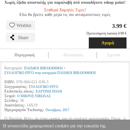
Χωρίς έξοδα αποστολής για παραλαβή από οποιοδήποτε eshop point!
Σταθερά Χαμηλές Τιμές!
Εδώ θα βρείτε κάθε μέρα τις πιο ανταγωνιστικές τιμές
3.99 €
Wishlist
Προτεινόμενη λιανική 4.99 €
Share
Αγορά
Περιγραφή
Αξιολόγηση
Σχετικά
Κατηγορία:
•
ΠΑΙΔΙΚΗ ΒΙΒΛΙΟΘΗΚΗ
ΣΥΛΛΟΓΙΚΟ ΕΡΓΟ στην κατηγορία ΠΑΙΔΙΚΗ ΒΙΒΛΙΟΘΗΚΗ
ISBN:
978-960-621-030-3
Συγγραφέας:
ΣΥΛΛΟΓΙΚΟ ΕΡΓΟ
Εκδοτικός οίκος:
ΧΑΡΤΙΝΗ ΠΟΛΗ
Σειρά:
Ο ΜΙΚΡΟΣ ΝΙΚΟΛΑΣ
Σελίδες:
36
Διαστάσεις:
14Χ19
Ημερομηνία Έκδοσης:
Οκτώβριος
2017
Ο Νικόλας θέλει να είναι ωραίος για τη σχολική φωτογραφία. Όμως, η
αναστάτωση που προκαλεί η παρέα είναι τέτοια, που η ευκαιρία για μια
Η ιστοσελίδα χρησιμοποιεί cookies για την ευκολία της
ωραία αναμνηστική φωτογραφία χάνεται εντελώς...