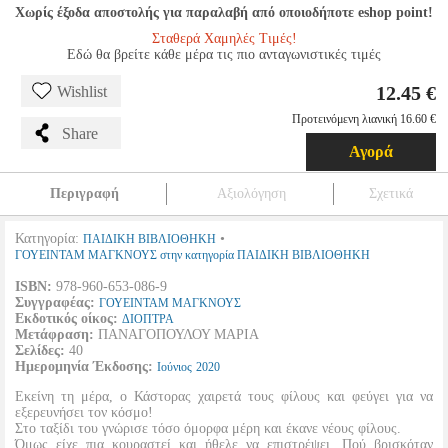
Χωρίς έξοδα αποστολής για παραλαβή από οποιοδήποτε eshop point!
Σταθερά Χαμηλές Τιμές!
Εδώ θα βρείτε κάθε μέρα τις πιο ανταγωνιστικές τιμές
12.45 €
Wishlist
Προτεινόμενη λιανική 16.60 €
Share
Αγορά
Περιγραφή
Αξιολόγηση
Σχετικά
Κατηγορία:
•
ΠΑΙΔΙΚΗ ΒΙΒΛΙΟΘΗΚΗ
ΓΟΥΕΙΝΤΑΜ ΜΑΓΚΝΟΥΣ στην κατηγορία ΠΑΙΔΙΚΗ ΒΙΒΛΙΟΘΗΚΗ
ISBN:
978-960-653-086-9
Συγγραφέας:
ΓΟΥΕΙΝΤΑΜ ΜΑΓΚΝΟΥΣ
Εκδοτικός οίκος:
ΔΙΟΠΤΡΑ
Μετάφραση:
ΠΑΝΑΓΟΠΟΥΛΟΥ ΜΑΡΙΑ
Σελίδες:
40
Ημερομηνία Έκδοσης:
Ιούνιος
2020
Εκείνη τη μέρα, ο Κάστορας χαιρετά τους φίλους και φεύγει για να
εξερευνήσει τον κόσμο!
Στο ταξίδι του γνώρισε τόσο όμορφα μέρη και έκανε νέους φίλους.
Όμως είχε πια κουραστεί και ήθελε να επιστρέψει. Πού βρισκόταν