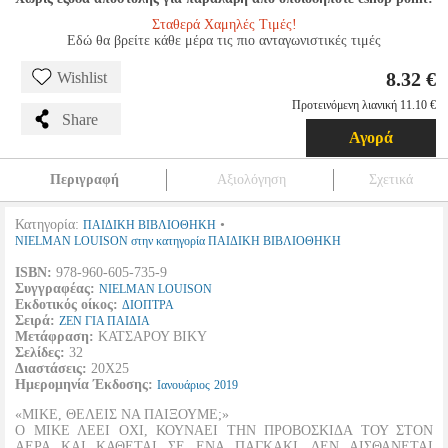
Σταθερά Χαμηλές Τιμές!
Εδώ θα βρείτε κάθε μέρα τις πιο ανταγωνιστικές τιμές
8.32 €
Wishlist
Προτεινόμενη λιανική 11.10 €
Share
Αγορά
Περιγραφή
Αξιολόγηση
Σχετικά
Κατηγορία:
•
ΠΑΙΔΙΚΗ ΒΙΒΛΙΟΘΗΚΗ
NIELMAN LOUISON στην κατηγορία ΠΑΙΔΙΚΗ ΒΙΒΛΙΟΘΗΚΗ
ISBN:
978-960-605-735-9
Συγγραφέας:
NIELMAN LOUISON
Εκδοτικός οίκος:
ΔΙΟΠΤΡΑ
Σειρά:
ΖΕΝ ΓΙΑ ΠΑΙΔΙΑ
Μετάφραση:
ΚΑΤΣΑΡΟΥ ΒΙΚΥ
Σελίδες:
32
Διαστάσεις:
20Χ25
Ημερομηνία Έκδοσης:
Ιανουάριος
2019
«ΜΙΚΕ, ΘΕΛΕΙΣ ΝΑ ΠΑΙΞΟΥΜΕ;»
Ο ΜΙΚΕ ΛΕΕΙ ΟΧΙ, ΚΟΥΝΑΕΙ ΤΗΝ ΠΡΟΒΟΣΚΙΔΑ ΤΟΥ ΣΤΟΝ
ΑΕΡΑ ΚΑΙ ΚΑΘΕΤΑΙ ΣΕ ΕΝΑ ΠΑΓΚΑΚΙ. ΔΕΝ ΑΙΣΘΑΝΕΤΑΙ