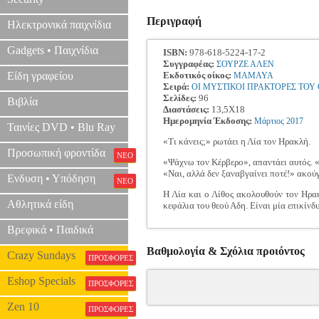
Περιγραφή
Ηλεκτρονικά παιχνίδια
Gadgets • Παιχνίδια
ISBN:
978-618-5224-17-2
Συγγραφέας:
ΣΟΥΡΖΕ ΑΛΕΝ
Είδη γραφείου
Εκδοτικός οίκος:
MAMAYA
Σειρά:
ΟΙ ΜΥΣΤΙΚΟΙ ΠΡΑΚΤΟΡΕΣ ΤΟ
Σελίδες:
96
Βιβλία
Διαστάσεις:
13,5Χ18
Ημερομηνία Έκδοσης:
Μάρτιος
2017
Ταινίες DVD • Blu Ray
«Τι κάνεις;» ρωτάει η Λία τον Ηρακλή.
Προσωπική φροντίδα
ΝΕΟ
«Ψάχνω τον Κέρβερο», απαντάει αυτός. «
«Ναι, αλλά δεν ξαναβγαίνει ποτέ!» ακού
Ενδυση • Υπόδηση
ΝΕΟ
Η Λία και ο Λίθος ακολουθούν τον Ηρακλ
Αθλητικά είδη
κεφάλια του θεού Αδη. Είναι μία επικίνδυ
Βρεφικά • Παιδικά
Βαθμολογία & Σχόλια προιόντος
Crazy Sundays
ΠΡΟΣΦΟΡΕΣ
Eshop Specials
ΠΡΟΣΦΟΡΕΣ
Zen 10
ΠΡΟΣΦΟΡΕΣ