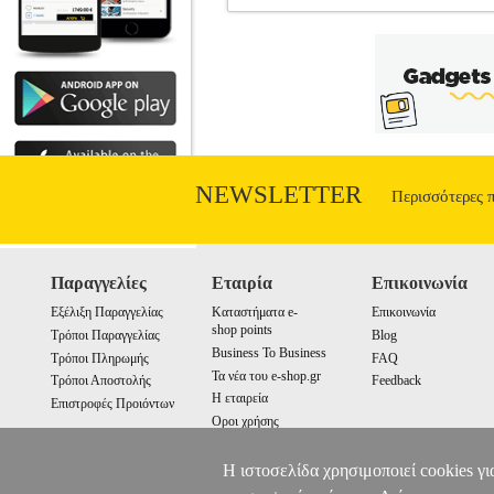
Ο ΗΡΑΚΛΗΣ ΣΤΟ ΒΑΣΙΛΕΙΟ ΤΟΥ 
ΠΑΙΔΙΚΗ ΒΙΒΛΙΟΘΗΚΗ •ΣΟΥΡΖΕ ΑΛΕΝ 
οίκος: MAMAYA Σειρά: ΟΙ ΜΥΣΤΙΚΟΙ Π
ρωτάει η Λία τον Ηρακλή. «Ψάχνω τον
κανείς όποτε του καπνίσει!» «Ναι, αλλ
όπου πρέπει να φέρει εις πέρας τον τ
αποστολή για τους τρεις φίλους,
NEWSLETTER
Περισσότερες 
Παραγγελίες
Εταιρία
Επικοινωνία
Εξέλιξη Παραγγελίας
Καταστήματα e-
Επικοινωνία
shop points
Τρόποι Παραγγελίας
Blog
Business To Business
Τρόποι Πληρωμής
FAQ
Τα νέα του e-shop.gr
Τρόποι Αποστολής
Feedback
Η εταιρεία
Επιστροφές Προιόντων
Οροι χρήσης
Cookies
Η ιστοσελίδα χρησιμοποιεί cookies γι