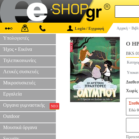
Login / Εγγραφή
Αρχική
>
Βιβλ
Υπολογιστές
Ο Η
Ήχος • Εικόνα
BKS.0
Τηλεπικοινωνίες
Κατηγο
Λευκές συσκευές
Υποκατ
Διαθεσ
Μικροσυσκευές
Χωρίς 
Εργαλεία
Σταθ
Οργανα γυμναστικής
ΝΕΟ
Εδώ θα
Outdoor
Μουσικά όργανα
Προτεινό
Security