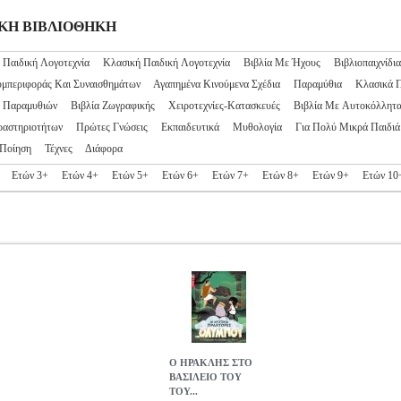
ΙΔΙΚΗ ΒΙΒΛΙΟΘΗΚΗ
 Παιδική Λογοτεχνία
Κλασική Παιδική Λογοτεχνία
Βιβλία Με Ήχους
Βιβλιοπαιχνίδια
υμπεριφοράς Και Συναισθημάτων
Αγαπημένα Κινούμενα Σχέδια
Παραμύθια
Κλασικά 
ς Παραμυθιών
Βιβλία Ζωγραφικής
Χειροτεχνίες-Κατασκευές
Βιβλία Με Αυτοκόλλητ
ραστηριοτήτων
Πρώτες Γνώσεις
Εκπαιδευτικά
Μυθολογία
Για Πολύ Μικρά Παιδιά
Ποίηση
Τέχνες
Διάφορα
Ετών 3+
Ετών 4+
Ετών 5+
Ετών 6+
Ετών 7+
Ετών 8+
Ετών 9+
Ετών 10
Ο ΗΡΑΚΛΗΣ ΣΤΟ
ΒΑΣΙΛΕΙΟ ΤΟΥ
ΤΟΥ...