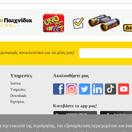
ΤΟΥ ΑΔΗ
BKS.0187030
BKS.0187030
ΣΟΥΡΖΕ ΑΛΕΝ
ΣΟΥΡΖΕ 
στην κατηγορία ΠΑΙΔΙΚΗ ΒΙΒΛΙΟΘΗΚΗ ISBN: 978-618-5224-1
ΡΑΚΤΟΡΕΣ ΤΟΥ ΟΛΥΜΠΟΥ Σελίδες: 96 Διαστάσεις: 13, 5Χ18 Ημερο
 Κέρβερο», απαντάει αυτός. «Νόμιζα ότι φυλούσε την είσοδο του Κά
ά δεν ξαναβγαίνει ποτέ!» ακούγεται μία μοχθηρή φωνή. Η Λία και ο 
ελευταίο του άθλο: να αιχμαλωτίσει τον Κέρβερο, τον σκύλο με τα τρία
 κι επιπλέον ο Αδης φαίνεται πως έχει κρυμμένα μυστικά...
Ο ΗΡΑΚΛ
6.89
προσφορές αποκλειστικά για τα μέλη μας!
Υπηρεσίες
Ακολουθήστε μας
Service
Υπηρεσίες
Downloads
Εγγυήσεις
Κατεβάστε το app μας!
α την ευκολία της περιήγησης, την εξατομίκευση περιεχομένου και δι