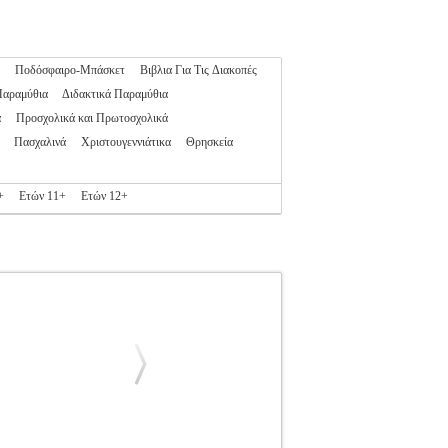
Ποδόσφαιρο-Μπάσκετ
Βιβλια Για Τις Διακοπές
Παραμύθια
Διδακτικά Παραμύθια
α
Προσχολικά και Πρωτοσχολικά
Πασχαλινά
Χριστουγεννιάτικα
Θρησκεία
+
Ετών 11+
Ετών 12+