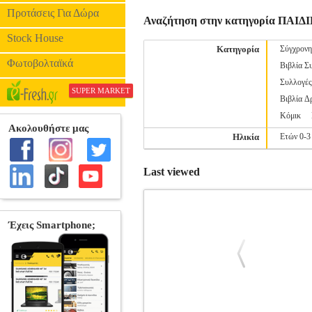
Προτάσεις Για Δώρα
Αναζήτηση στην κατηγορία ΠΑ
Stock House
Κατηγορία
Σύγχρονη
Φωτοβολταϊκά
Βιβλία Σ
Συλλογέ
SUPER MARKET
Βιβλία Δ
Κόμικ
Ηλικία
Ετών 0-3
Last viewed