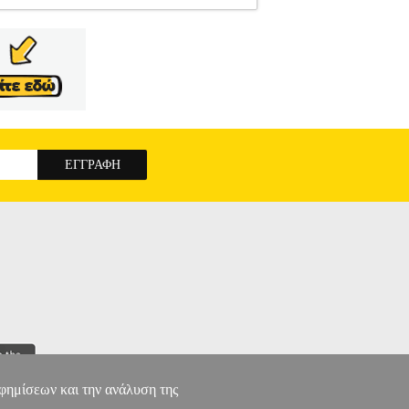
ΑΛΕΝ
ΠΑΙΔΙΚΗ ΒΙΒΛΙΟΘΗΚΗ
Κατηγορία:
7-2 Συγγραφέας: ΣΟΥΡΖΕ ΑΛΕΝ Εκδοτικός
μηνία Έκδοσης: Μάρτιος 2017 «Τι κάνεις;»
τω Κόσμου, αλλά δεν τον βλέπω. Εδώ μπαίνει
Λίθος ακολουθούν τον Ηρακλή στον Κάτω Κόσμο,
 κεφάλια του θεού Αδη. Είναι μία επικίνδυνη
ΗΣ ΣΤΟ ΒΑΣΙΛΕΙΟ ΤΟΥ ΤΟΥ ΑΔΗ
αφημίσεων και την ανάλυση της