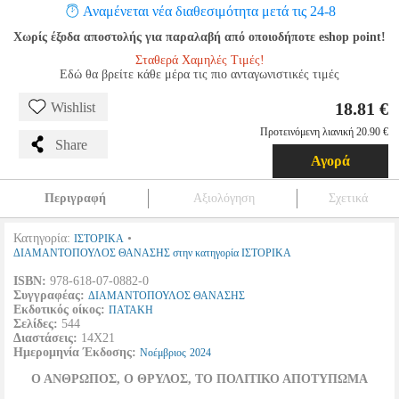
Αναμένεται νέα διαθεσιμότητα μετά τις 24-8
Χωρίς έξοδα αποστολής για παραλαβή από οποιοδήποτε eshop point!
Σταθερά Χαμηλές Τιμές!
Εδώ θα βρείτε κάθε μέρα τις πιο ανταγωνιστικές τιμές
18.81 €
Wishlist
Προτεινόμενη λιανική 20.90 €
Share
Αγορά
Περιγραφή
Αξιολόγηση
Σχετικά
Κατηγορία:
•
ΙΣΤΟΡΙΚΑ
ΔΙΑΜΑΝΤΟΠΟΥΛΟΣ ΘΑΝΑΣΗΣ στην κατηγορία ΙΣΤΟΡΙΚΑ
ISBN:
978-618-07-0882-0
Συγγραφέας:
ΔΙΑΜΑΝΤΟΠΟΥΛΟΣ ΘΑΝΑΣΗΣ
Εκδοτικός οίκος:
ΠΑΤΑΚΗ
Σελίδες:
544
Διαστάσεις:
14Χ21
Ημερομηνία Έκδοσης:
Νοέμβριος
2024
Ο ΑΝΘΡΩΠΟΣ, Ο ΘΡΥΛΟΣ, ΤΟ ΠΟΛΙΤΙΚΟ ΑΠΟΤΥΠΩΜΑ