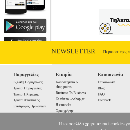
Κατηγορία: ΠΑΙΔΙΚΗ ΒΙΒΛΙΟΘΗΚ
ΔΕΛΕΓΚΟΥ ΑΝΔΡΙΑΝΑ Εκδοτικός οίκος
Έκδοσης: Φεβρουάριος 2018 Ο Βρασίδας π
του υπολογιστή. Αντίθετα ο αδερφός το
στον υπολογιστή θα φέρει αντιμέτωπο το
παραμύθι που μι
NEWSLETTER
Περισσότερες 
Παραγγελίες
Εταιρία
Επικοινωνία
Εξέλιξη Παραγγελίας
Καταστήματα e-
Επικοινωνία
shop points
Τρόποι Παραγγελίας
Blog
Business To Business
Τρόποι Πληρωμής
FAQ
Τα νέα του e-shop.gr
Τρόποι Αποστολής
Feedback
Η εταιρεία
Επιστροφές Προιόντων
Οροι χρήσης
Cookies
Η ιστοσελίδα χρησιμοποιεί cookies γι