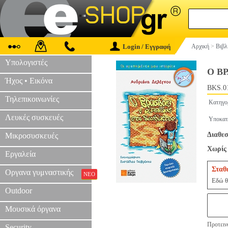
Login / Εγγραφή
Αρχική
>
Βιβλ
Υπολογιστές
Ο Β
Ήχος • Εικόνα
BKS.0
Τηλεπικοινωνίες
Κατηγο
Λευκές συσκευές
Υποκατ
Διαθεσ
Μικροσυσκευές
Χωρίς 
Εργαλεία
Σταθ
Οργανα γυμναστικής
ΝΕΟ
Εδώ θ
Outdoor
Μουσικά όργανα
Προτεινό
Security