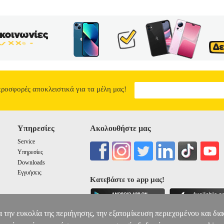
Η •ΔΕΛΕΓΚΟΥ ΑΝΔΡΙΑΝΑ στην κατηγορία ΠΑΙΔΙΚΗ ΒΙΒΛΙΟΘΗΚΗ
: ΣΙΔΕΡΗΣ Μ. Σειρά: ΟΙ ΑΓΑΠΗΜΕΝΕΣ ΜΟΥ ΙΣΤΟΡΙΕΣ ΕΤΩΝ 7+ Σε
ερνά ώρες σερφάροντας στο διαδίκτυο. Φίλους δεν έχει, παρά μόνο 
υ ο Μπάμπης ο Μπαλίτσας, λατρεύει το ποδόσφαιρο και περνά αρκετό 
ν Βρασίδα με έναν σημαντικό κίνδυνο, να συναντήσει έναν άγνωστο σ
λά για τους κινδύνους που κρύβει το διαδίκτυο.
Ο ΒΡΑΣΙΔΑΣ Ο ΑΤ
4.78
προσφορές αποκλειστικά για τα μέλη μας!
Υπηρεσίες
Ακολουθήστε μας
Service
Υπηρεσίες
Downloads
Εγγυήσεις
Κατεβάστε το app μας!
α την ευκολία της περιήγησης, την εξατομίκευση περιεχομένου και δι