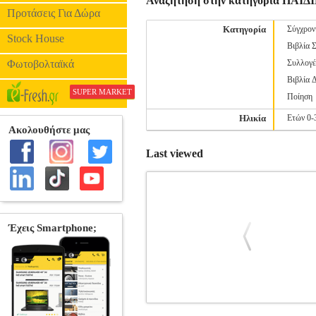
Αναζήτηση στην κατηγορία ΠΑ
Προτάσεις Για Δώρα
Κατηγορία
Σύγχρον
Stock House
Βιβλία 
Φωτοβολταϊκά
Συλλογέ
Βιβλία 
SUPER MARKET
Ποίηση
Ηλικία
Ετών 0-
Last viewed
Ο ΒΡΑΣΙΔΑΣ Ο ΑΤΣΙΔΑΣ ΣΤΟ ΔΙΑ