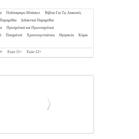
α
Ποδόσφαιρο-Μπάσκετ
Βιβλια Για Τις Διακοπές
 Παραμύθια
Διδακτικά Παραμύθια
α
Προσχολικά και Πρωτοσχολικά
ά
Πασχαλινά
Χριστουγεννιάτικα
Θρησκεία
Κόμικ
0+
Ετών 11+
Ετών 12+
ΕΓΚΟΥ ΑΝΔΡΙΑΝΑ
ΠΑΙΔΙΚΗ ΒΙΒΛΙΟΘΗΚΗ