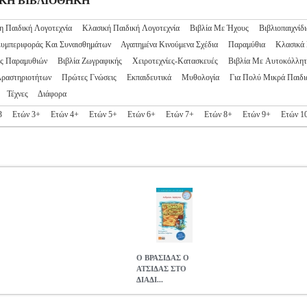
ΙΔΙΚΗ ΒΙΒΛΙΟΘΗΚΗ
η Παιδική Λογοτεχνία
Κλασική Παιδική Λογοτεχνία
Βιβλία Με Ήχους
Βιβλιοπαιχνίδι
Συμπεριφοράς Και Συναισθημάτων
Αγαπημένα Κινούμενα Σχέδια
Παραμύθια
Κλασικά
ς Παραμυθιών
Βιβλία Ζωγραφικής
Χειροτεχνίες-Κατασκευές
Βιβλία Με Αυτοκόλλητ
Δραστηριοτήτων
Πρώτες Γνώσεις
Εκπαιδευτικά
Μυθολογία
Για Πολύ Μικρά Παιδι
Τέχνες
Διάφορα
3
Ετών 3+
Ετών 4+
Ετών 5+
Ετών 6+
Ετών 7+
Ετών 8+
Ετών 9+
Ετών 1
Ο ΒΡΑΣΙΔΑΣ Ο
ΑΤΣΙΔΑΣ ΣΤΟ
ΔΙΑΔΙ...
ΔΙΚΤΥΟ
BKS.0180344
BKS.0180344
ΔΕΛΕΓΚΟΥ ΑΝΔΡΙΑΝΑ
ΔΕΛ