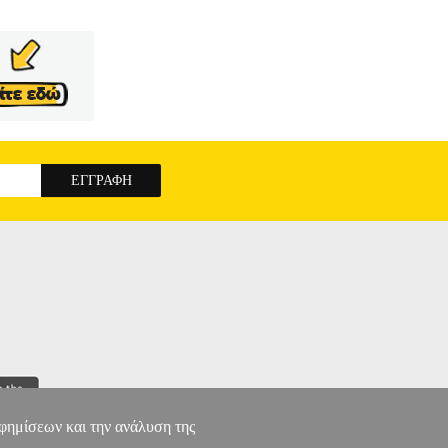
 ISBN: 978-960-468-193-8 Συγγραφέας:
λίδες: 40 Διαστάσεις: 13, 7Χ20 Ημερομηνία
ελάχιστους που έχει γνωρίσει μέσα από την οθόνη
χρόνο παίζοντας με τους φίλους του. Ένα μήνυμα
το πάρκο. Ποιος τελικά θα τον προστατεύσει; Ένα
ΣΙΔΑΣ ΣΤΟ ΔΙΑΔΙΚΤΥΟ
αφημίσεων και την ανάλυση της