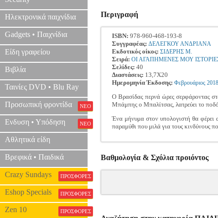
Περιγραφή
Ηλεκτρονικά παιχνίδια
Gadgets • Παιχνίδια
ISBN:
978-960-468-193-8
Συγγραφέας:
ΔΕΛΕΓΚΟΥ ΑΝΔΡΙΑΝΑ
Είδη γραφείου
Εκδοτικός οίκος:
ΣΙΔΕΡΗΣ Μ.
Σειρά:
ΟΙ ΑΓΑΠΗΜΕΝΕΣ ΜΟΥ ΙΣΤΟΡΙΕ
Σελίδες:
40
Βιβλία
Διαστάσεις:
13,7Χ20
Ημερομηνία Έκδοσης:
Φεβρουάριος
201
Ταινίες DVD • Blu Ray
Ο Βρασίδας περνά ώρες σερφάροντας στο
Προσωπική φροντίδα
Μπάμπης ο Μπαλίτσας, λατρεύει το ποδόσ
ΝΕΟ
Ένα μήνυμα στον υπολογιστή θα φέρει α
Ενδυση • Υπόδηση
ΝΕΟ
παραμύθι που μιλά για τους κινδύνους πο
Αθλητικά είδη
Βρεφικά • Παιδικά
Βαθμολογία & Σχόλια προιόντος
Crazy Sundays
ΠΡΟΣΦΟΡΕΣ
Eshop Specials
ΠΡΟΣΦΟΡΕΣ
Zen 10
ΠΡΟΣΦΟΡΕΣ