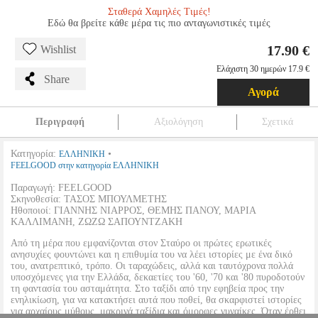
Σταθερά Χαμηλές Τιμές!
Εδώ θα βρείτε κάθε μέρα τις πιο ανταγωνιστικές τιμές
17.90 €
Wishlist
Ελάχιστη 30 ημερών 17.9 €
Share
Αγορά
Περιγραφή
Αξιολόγηση
Σχετικά
Κατηγορία:
•
ΕΛΛΗΝΙΚΗ
FEELGOOD στην κατηγορία ΕΛΛΗΝΙΚΗ
Παραγωγή: FEELGOOD
Σκηνοθεσία: ΤΑΣΟΣ ΜΠΟΥΛΜΕΤΗΣ
Ηθοποιοί: ΓΙΑΝΝΗΣ ΝΙΑΡΡΟΣ, ΘΕΜΗΣ ΠΑΝΟΥ, ΜΑΡΙΑ
ΚΑΛΛΙΜΑΝΗ, ZΩΖΩ ΣΑΠΟΥΝΤΖΑΚΗ
Από τη μέρα που εμφανίζονται στον Σταύρο οι πρώτες ερωτικές
ανησυχίες φουντώνει και η επιθυμία του να λέει ιστορίες με ένα δικό
του, ανατρεπτικό, τρόπο. Οι ταραχώδεις, αλλά και ταυτόχρονα πολλά
υποσχόμενες για την Ελλάδα, δεκαετίες του '60, '70 και '80 πυροδοτούν
τη φαντασία του ασταμάτητα. Στο ταξίδι από την εφηβεία προς την
ενηλικίωση, για να κατακτήσει αυτά που ποθεί, θα σκαρφιστεί ιστορίες
για αρχαίους μύθους, μακρινά ταξίδια και όμορφες γυναίκες. Όταν έρθει