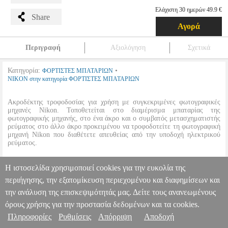
Ελάχιστη 30 ημερών 49.9 €
Share
Αγορά
Περιγραφή
Αξιολόγηση
Σχετικά
Κατηγορία:
•
ΦΟΡΤΙΣΤΕΣ ΜΠΑΤΑΡΙΩΝ
NIKON στην κατηγορία ΦΟΡΤΙΣΤΕΣ ΜΠΑΤΑΡΙΩΝ
Ακροδέκτης τροφοδοσίας για χρήση με συγκεκριμένες φωτογραφικές
μηχανές Nikon. Τοποθετείται στο διαμέρισμα μπαταρίας της
φωτογραφικής μηχανής, στο ένα άκρο και ο συμβατός μετασχηματιστής
ρεύματος στο άλλο άκρο προκειμένου να τροφοδοτείτε τη φωτογραφική
μηχανή Nikon που διαθέτετε απευθείας από την υποδοχή ηλεκτρικού
ρεύματος.
•
Συμβατά μοντέλα NIKON:
D800, D800Ε, D7000, D810, D750,
Η ιστοσελίδα χρησιμοποιεί cookies για την ευκολία της
D610, D810A, Nikon 1 V1.
περιήγησης, την εξατομίκευση περιεχομένου και διαφημίσεων και
NIKON EP-5B POWER SUPPLY CONNECTOR VEB00901
την ανάλυση της επισκεψιμότητάς μας. Δείτε τους ανανεωμένους
PER.520107
PER.520107
NIKON
NIKON
ΦΟΡΤΙΣΤΕΣ
όρους χρήσης για την προστασία δεδομένων και τα cookies.
ΜΠΑΤΑΡΙΩΝ
Κατηγορία: ΦΟΡΤΙΣΤΕΣ ΜΠΑΤΑΡΙΩΝ
Πληροφορίες & Υπηρεσίες >
Πληροφορίες
Ρυθμίσεις
Απόρριψη
Αποδοχή
•NIKON στην κατηγορία ΦΟΡΤΙΣΤΕΣ ΜΠΑΤΑΡΙΩΝ Ακροδέκτης
τροφοδοσίας για χρήση με συγκεκριμένες φωτογραφικές μηχανές