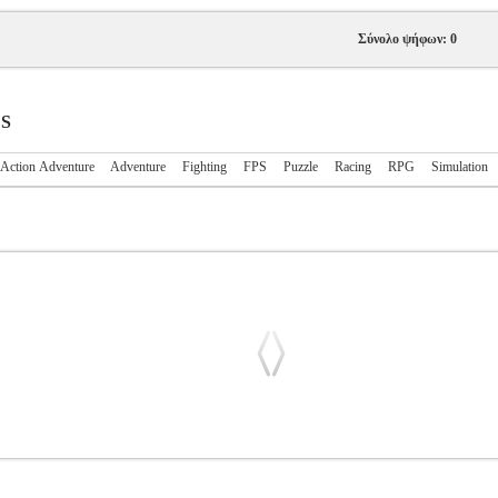
Σύνολο ψήφων: 0
ES
Action Adventure
Adventure
Fighting
FPS
Puzzle
Racing
RPG
Simulation
ARTY ADVENTURE
PS4.02413
PS4.02413
-
-
GAMES
NICK JR. 
0