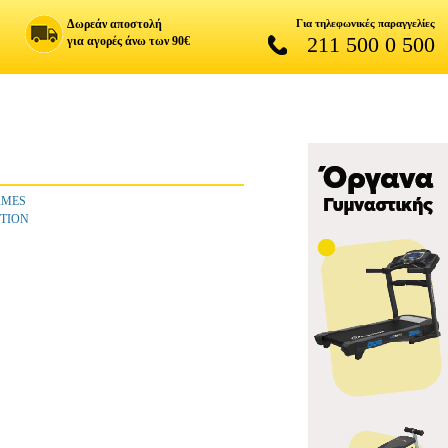
Δωρεάν αποστολή
Για τηλεφωνικές παραγγελίες
211 500 0 500
για αγορές άνω των 90€
AMES
TION