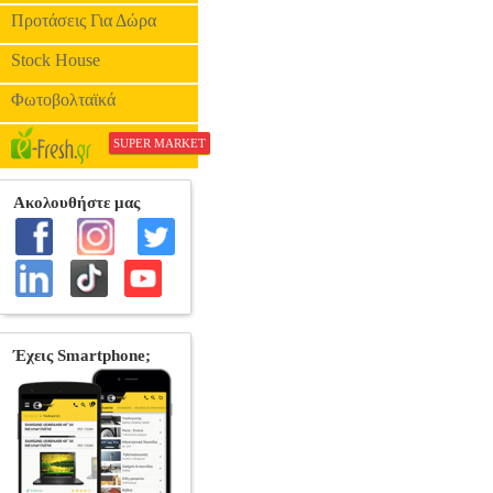
Προτάσεις Για Δώρα
Stock House
Φωτοβολταϊκά
SUPER MARKET