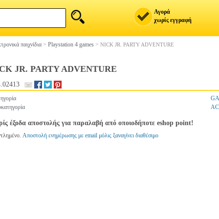
Αγορά
χωρίς εγγραφή
τρονικά παιχνίδια
>
Playstation 4 games
>
NICK JR. PARTY ADVENTURE
CK JR. PARTY ADVENTURE
.02413
ηγορία
G
κατηγορία
AC
ίς έξοδα αποστολής για παραλαβή από οποιοδήποτε eshop point!
ντλημένο.
Αποστολή ενημέρωσης με email μόλις ξαναγίνει διαθέσιμο