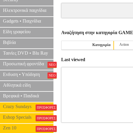
Ηλεκτρονικά παιχνίδια
Gadgets • Παιχνίδια
Είδη γραφείου
Αναζήτηση στην κατηγορία GAM
Βιβλία
Κατηγορία
Action
Ταινίες DVD • Blu Ray
Last viewed
Προσωπική φροντίδα
ΝΕΟ
Ενδυση • Υπόδηση
ΝΕΟ
Αθλητικά είδη
Βρεφικά • Παιδικά
Crazy Sundays
ΠΡΟΣΦΟΡΕΣ
Eshop Specials
ΠΡΟΣΦΟΡΕΣ
NICK JR. P
Zen 10
ΠΡΟΣΦΟΡΕΣ