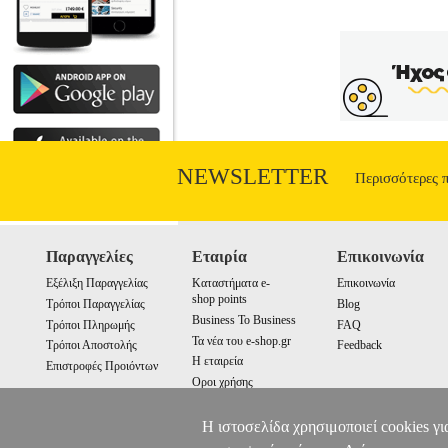
NEWSLETTER
Περισσότερες 
Παραγγελίες
Εταιρία
Επικοινωνία
Εξέλιξη Παραγγελίας
Καταστήματα e-
Επικοινωνία
shop points
Τρόποι Παραγγελίας
Blog
Business To Business
Τρόποι Πληρωμής
FAQ
Τα νέα του e-shop.gr
Τρόποι Αποστολής
Feedback
Η εταιρεία
Επιστροφές Προιόντων
Οροι χρήσης
Cookies
Η ιστοσελίδα χρησιμοποιεί cookies γι