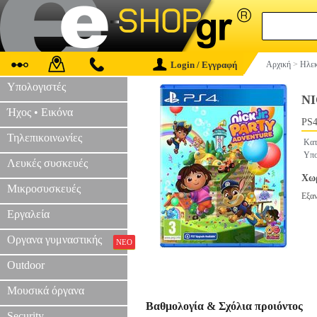
Login / Εγγραφή
Αρχική
>
Ηλεκ
Υπολογιστές
NI
Ήχος • Εικόνα
PS4
Τηλεπικοινωνίες
Κατ
Υπο
Λευκές συσκευές
Χωρ
Μικροσυσκευές
Εξα
Εργαλεία
Οργανα γυμναστικής
ΝΕΟ
Outdoor
Μουσικά όργανα
Βαθμολογία & Σχόλια προιόντος
Security