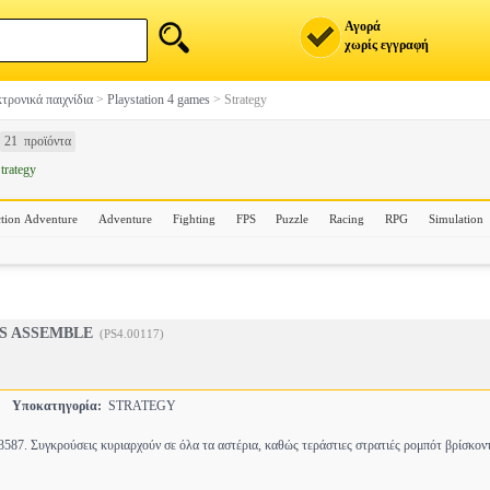
Αγορά
χωρίς εγγραφή
τρονικά παιχνίδια
>
Playstation 4 games
>
Strategy
21 προϊόντα
trategy
tion Adventure
Adventure
Fighting
FPS
Puzzle
Racing
RPG
Simulation
S ASSEMBLE
(PS4.00117)
S
Υποκατηγορία:
STRATEGY
3587. Συγκρούσεις κυριαρχούν σε όλα τα αστέρια, καθώς τεράστιες στρατιές ρομπότ βρίσκον