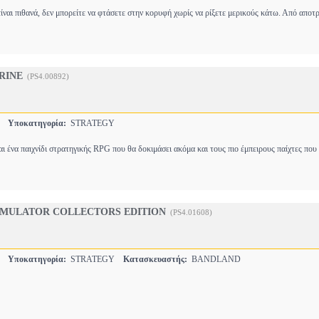
ίναι πιθανά, δεν μπορείτε να φτάσετε στην κορυφή χωρίς να ρίξετε μερικούς κάτω. Από αποτ
RINE
(PS4.00892)
S
Υποκατηγορία:
STRATEGY
ναι ένα παιχνίδι στρατηγικής RPG που θα δοκιμάσει ακόμα και τους πιο έμπειρους παίχτες που
IMULATOR COLLECTORS EDITION
(PS4.01608)
S
Υποκατηγορία:
STRATEGY
Κατασκευαστής:
BANDLAND