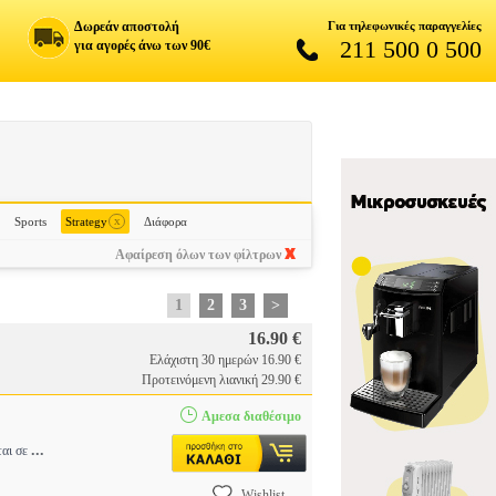
Δωρεάν αποστολή
Για τηλεφωνικές παραγγελίες
211 500 0 500
για αγορές άνω των 90€
x
Sports
Strategy
Διάφορα
Αφαίρεση όλων των φίλτρων
1
2
3
>
16.90 €
Ελάχιστη 30 ημερών 16.90 €
Προτεινόμενη λιανική 29.90 €
Αμεσα διαθέσιμο
...
ται σε
Wishlist