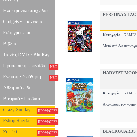
Ηλεκτρονικά παιχνίδια
PERSONA 5 TAC
Gadgets • Παιχνίδια
Είδη γραφείου
Κατηγορία:
GAME
Βιβλία
Μετά από ένα περίεργο
Ταινίες DVD • Blu Ray
Προσωπική φροντίδα
ΝΕΟ
HARVEST MOON
Ενδυση • Υπόδηση
ΝΕΟ
Αθλητικά είδη
Κατηγορία:
GAME
Βρεφικά • Παιδικά
Ανακάλυψε τον κόσμο 
Crazy Sundays
ΠΡΟΣΦΟΡΕΣ
Eshop Specials
ΠΡΟΣΦΟΡΕΣ
Zen 10
BLACKGUARDS 
ΠΡΟΣΦΟΡΕΣ