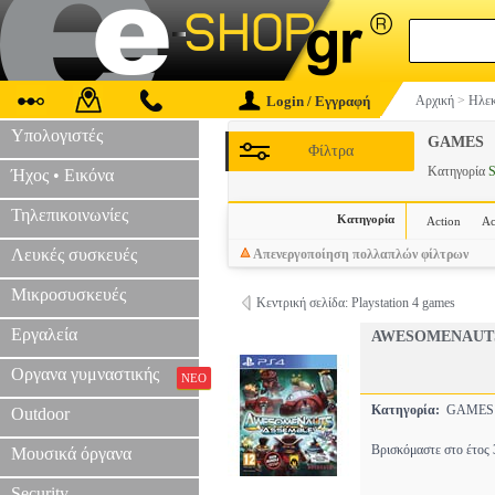
Login / Εγγραφή
Αρχική
>
Ηλεκ
Υπολογιστές
GAMES
Φίλτρα
Κατηγορία
S
Ήχος • Εικόνα
Τηλεπικοινωνίες
Κατηγορία
Action
Ac
Λευκές συσκευές
Απενεργοποίηση πολλαπλών φίλτρων
Μικροσυσκευές
Κεντρική σελίδα: Playstation 4 games
Εργαλεία
AWESOMENAUT
Οργανα γυμναστικής
ΝΕΟ
Κατηγορία:
GAME
Outdoor
Βρισκόμαστε στο έτος 
Μουσικά όργανα
Security