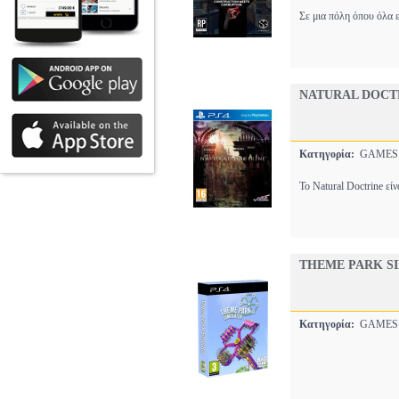
Σε μια πόλη όπου όλα ε
NATURAL DOCT
Κατηγορία:
GAME
Το Natural Doctrine εί
THEME PARK S
Κατηγορία:
GAME