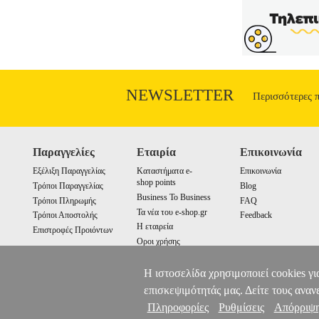
NEWSLETTER
Περισσότερες 
Παραγγελίες
Εταιρία
Επικοινωνία
Εξέλιξη Παραγγελίας
Καταστήματα e-
Επικοινωνία
shop points
Τρόποι Παραγγελίας
Blog
Business To Business
Τρόποι Πληρωμής
FAQ
Τα νέα του e-shop.gr
Τρόποι Αποστολής
Feedback
Η εταιρεία
Επιστροφές Προιόντων
Οροι χρήσης
Cookies
Η ιστοσελίδα χρησιμοποιεί cookies γι
επισκεψιμότητάς μας. Δείτε τους αναν
Πληροφορίες
Ρυθμίσεις
Απόρριψ