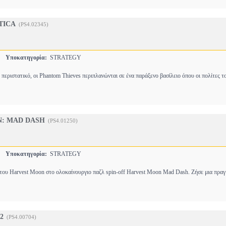
TICA
(PS4.02345)
S
Υποκατηγορία:
STRATEGY
 περιστατικό, οι Phantom Thieves περιπλανώνται σε ένα παράξενο βασίλειο όπου οι πολίτες 
: MAD DASH
(PS4.01250)
S
Υποκατηγορία:
STRATEGY
του Harvest Moon στο ολοκαίνουργιο παζλ spin-off Harvest Moon Mad Dash. Ζήσε μια πρα
2
(PS4.00704)