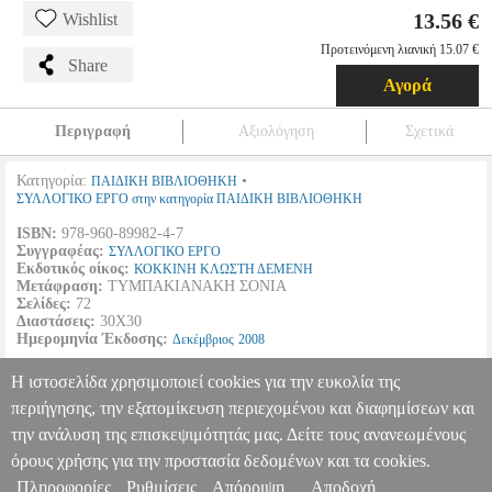
13.56 €
Wishlist
Προτεινόμενη λιανική 15.07 €
Share
Αγορά
Περιγραφή
Αξιολόγηση
Σχετικά
Κατηγορία:
•
ΠΑΙΔΙΚΗ ΒΙΒΛΙΟΘΗΚΗ
ΣΥΛΛΟΓΙΚΟ ΕΡΓΟ στην κατηγορία ΠΑΙΔΙΚΗ ΒΙΒΛΙΟΘΗΚΗ
ISBN:
978-960-89982-4-7
Συγγραφέας:
ΣΥΛΛΟΓΙΚΟ ΕΡΓΟ
Εκδοτικός οίκος:
ΚΟΚΚΙΝΗ ΚΛΩΣΤΗ ΔΕΜΕΝΗ
Μετάφραση:
ΤΥΜΠΑΚΙΑΝΑΚΗ ΣΟΝΙΑ
Σελίδες:
72
Διαστάσεις:
30Χ30
Ημερομηνία Έκδοσης:
Δεκέμβριος
2008
Αν είσαι άξιος της αγάπης του, ο γάτος θα είναι φίλος σου, ποτέ
Η ιστοσελίδα χρησιμοποιεί cookies για την ευκολία της
σκλάβος σου.
περιήγησης, την εξατομίκευση περιεχομένου και διαφημίσεων και
την ανάλυση της επισκεψιμότητάς μας. Δείτε τους ανανεωμένους
ΝΙΑΟΥΡΙΖΟΝΤΑΣ
BKS.0949000
BKS.0949000
ΣΥΛΛΟΓΙΚΟ
ΕΡΓΟ
ΣΥΛΛΟΓΙΚΟ ΕΡΓΟ
ΠΑΙΔΙΚΗ ΒΙΒΛΙΟΘΗΚΗ
Κατηγορία:
όρους χρήσης για την προστασία δεδομένων και τα cookies.
ΠΑΙΔΙΚΗ ΒΙΒΛΙΟΘΗΚΗ •ΣΥΛΛΟΓΙΚΟ ΕΡΓΟ στην κατηγορία
Πληροφορίες
Ρυθμίσεις
Απόρριψη
Αποδοχή