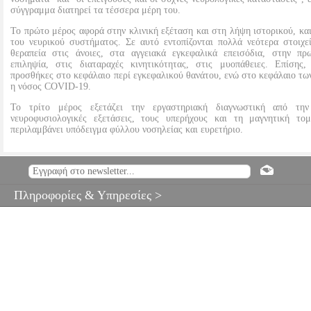
σύγγραμμα διατηρεί τα τέσσερα μέρη του.
Το πρώτο μέρος αφορά στην κλινική εξέταση και στη λήψη ιστορικού, κα
του νευρικού συστήματος. Σε αυτό εντοπίζονται πολλά νεότερα στοιχε
θεραπεία στις άνοιες, στα αγγειακά εγκεφαλικά επεισόδια, στην π
επιληψία, στις διαταραχές κινητικότητας, στις μυοπάθειες. Επίσης
προσθήκες στο κεφάλαιο περί εγκεφαλικού θανάτου, ενώ στο κεφάλαιο τω
η νόσος COVID-19.
Το τρίτο μέρος εξετάζει την εργαστηριακή διαγνωστική από τη
νευροφυσιολογικές εξετάσεις, τους υπερήχους και τη μαγνητική το
περιλαμβάνει υπόδειγμα φύλλου νοσηλείας και ευρετήριο.
ΝΕΥΡΟΛΟΓΙΑ
BKS.0042115
BKS.0042115
ΛΟΓΟΘΕΤΗΣ Ι
ΙΩΑΝΝΗΣ, ΑΡΤΕΜΗΣ ΝΙΚΟΛΑΟΣ
ΛΟΓΟΘΕΤΗΣ ΙΩΑΝΝΗΣ,
ΑΡΤΕΜΗΣ ΝΙΚΟΛΑΟΣ
ΙΑΤΡΙΚΗ
Κατηγορία: 
Πληροφορίες & Υπηρεσίες >
•ΛΟΓΟΘΕΤΗΣ ΙΩΑΝΝΗΣ, ΜΥΛΩΝΑΣ ΙΩΑΝΝΗΣ, ΑΡΤΕΜΗΣ ΝΙΚΟ
ΙΑΤΡΙΚΗ ISBN: 978-960-12-2619-4 Συγγραφέας: ΛΟΓΟΘΕΤ
ΙΩΑΝΝΗΣ, ΑΡΤΕΜΗΣ ΝΙΚΟΛΑΟΣ Εκδοτικός οίκος: UNIVE
Σελίδες: 784 Διαστάσεις: 21Χ28 Ημερομηνία Έκδοσης: Οκτώβρι
Λογοθέτη" έφτασε στην έκτη έκδοσή της και ανταποκρίνεται σε ό, 
νευροεπιστήμες, την αιτιοπαθολογία των νόσων, τις διαγνωστικέ
θεραπευτικές εξελίξεις. Καινούργια κεφάλαια στη νέα αυτή έκδοσ
νευρολογικά νοσήματα" και "οι επείγουσες και οι συχνές νευρολογικ
αφορά τη δομή το σύγγραμμα διατηρεί τα τέσσερα μέρη του. Το 