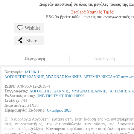
Δωρεάν αποστολή σε όλες τις μεγάλες πόλεις της Ε
Σταθερά Χαμηλές Τιμές!
Εδώ θα βρείτε κάθε μέρα τις πιο ανταγωνιστικές τ
Wishlist
Share
Περιγραφή
Αξιολόγηση
Κατηγορία:
•
ΙΑΤΡΙΚΗ
ΛΟΓΟΘΕΤΗΣ ΙΩΑΝΝΗΣ, ΜΥΛΩΝΑΣ ΙΩΑΝΝΗΣ, ΑΡΤΕΜΗΣ ΝΙΚΟΛΑΟΣ στην κατηγ
ISBN:
978-960-12-2619-4
Συγγραφέας:
,
,
ΛΟΓΟΘΕΤΗΣ ΙΩΑΝΝΗΣ
ΜΥΛΩΝΑΣ ΙΩΑΝΝΗΣ
ΑΡΤΕΜΗΣ ΝΙ
Εκδοτικός οίκος:
UNIVERSITY STUDIO PRESS
Σελίδες:
784
Διαστάσεις:
21Χ28
Ημερομηνία Έκδοσης:
Οκτώβριος
2023
Η "Νευρολογία Λογοθέτη" έφτασε στην έκτη έκδοσή της και ανταποκρίνετα
στις νευροεπιστήμες, την αιτιοπαθολογία των νόσων, τις διαγνωστ
θεραπευτικές εξελίξεις. Καινούργια κεφάλαια στη νέα αυτή έκδοση αποτελ
νοσήματα" και "οι επείγουσες και οι συχνές νευρολογικές καταστάσεις",