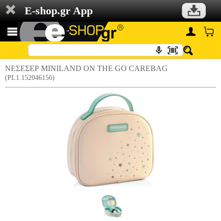
E-shop.gr App
ΝΕΣΕΣΕΡ MINILAND ON THE GO CAREBAG
(PL1.152046156)