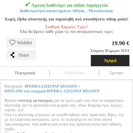
Αμεσα διαθέσιμο για online παραγγελία
Διαθεσιμότητα καταστημάτων Αθήνας - Θεσσαλονίκης
Χωρίς έξοδα αποστολής για παραλαβή από οποιοδήποτε eshop point!
Σταθερά Χαμηλές Τιμές!
Εδώ θα βρείτε κάθε μέρα τις πιο ανταγωνιστικές τιμές
19.90 €
Wishlist
Ελάχιστη 30 ημερών 19.9 €
Share
Αγορά
Περιγραφή
Αξιολόγηση
Σχετικά
Κατηγορία:
•
ΒΡΕΦΙΚΑ ΑΞΕΣΟΥΑΡ ΜΠΑΝΙΟΥ
MINILAND στην κατηγορία ΒΡΕΦΙΚΑ ΑΞΕΣΟΥΑΡ ΜΠΑΝΙΟΥ
Βολικό
νεσεσέρ μεταφοράς
για να έχετε μαζί σας όλα τα απαραίτητα
αξεσουάρ για τη φροντίδα του μωρού σας, όπως θερμόμετρα, κρέμες,
σιρόπι, κτλ.
Όλα τα αξεσουάρ μπορούν να τοποθετηθούν στις πρακτικές θήκες της
με τα ελαστικά ανοίγματα, ώστε το περιεχόμενο να είναι πάντα
τακτοποιημένο. Από ανθεκτικά υλικά που προστατεύουν από πιθανές
τριβές.