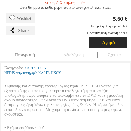
Σταθερά Χαμηλές Τιμές!
Εδώ θα βρείτε κάθε μέρα τις πιο ανταγωνιστικές τιμές
5.60 €
Wishlist
Ελάχιστη 30 ημερών 5.6 €
Share
Προτεινόμενη λιανική 6.99 €
Αγορά
Περιγραφή
Αξιολόγηση
Σχετικά
Κατηγορία:
•
ΚΑΡΤΑ ΗΧΟΥ
NEDIS στην κατηγορία ΚΑΡΤΑ ΗΧΟΥ
Συμπαγής και διαφανής προσαρμογέας ήχου USB 5.1 3D Sound για
εξαιρετικό ήχο surround για φορητό υπολογιστή ή επιτραπέζιο
υπολογιστή. Τώρα μπορείτε να απολαμβάνετε τα DVD και τη μουσική
ακόμα περισσότερο! Συνδέστε το USB stick στη θύρα USB και είναι
έτοιμο για χρήση λόγω της λειτουργίας plug & play. Η κάρτα ήχου δεν
είναι πλέον απαραίτητη. Με χρήσιμη σύνδεση 3, 5 mm για μικρόφωνο ή
ακουστικά.
•
Ρεύμα εισόδου:
0.5 A.