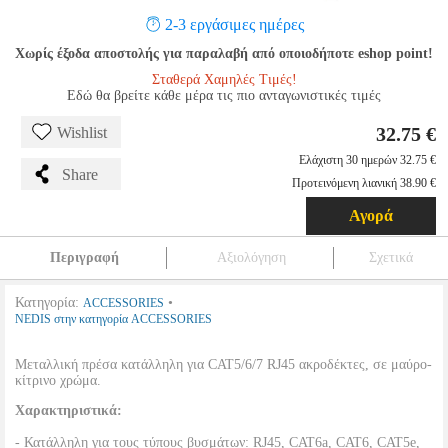
2-3 εργάσιμες ημέρες
Χωρίς έξοδα αποστολής για παραλαβή από οποιοδήποτε eshop point!
Σταθερά Χαμηλές Τιμές!
Εδώ θα βρείτε κάθε μέρα τις πιο ανταγωνιστικές τιμές
32.75 €
Wishlist
Ελάχιστη 30 ημερών 32.75 €
Share
Προτεινόμενη λιανική 38.90 €
Αγορά
Περιγραφή
Αξιολόγηση
Σχετικά
Κατηγορία:
•
ACCESSORIES
NEDIS στην κατηγορία ACCESSORIES
Μεταλλική πρέσα κατάλληλη για CAT5/6/7 RJ45 ακροδέκτες, σε μαύρο-
κίτρινο χρώμα.
Χαρακτηριστικά:
- Κατάλληλη για τους τύπους βυσμάτων: RJ45, CAT6a, CAT6, CAT5e,