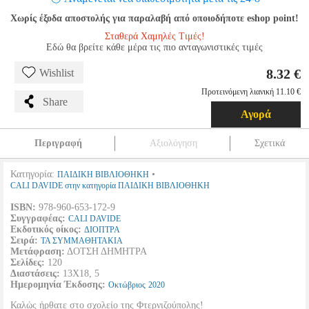
Χωρίς έξοδα αποστολής για παραλαβή από οποιοδήποτε eshop point!
Σταθερά Χαμηλές Τιμές!
Εδώ θα βρείτε κάθε μέρα τις πιο ανταγωνιστικές τιμές
8.32 €
Wishlist
Προτεινόμενη λιανική 11.10 €
Share
Αγορά
Περιγραφή
Αξιολόγηση
Σχετικά
Κατηγορία:
•
ΠΑΙΔΙΚΗ ΒΙΒΛΙΟΘΗΚΗ
CALI DAVIDE στην κατηγορία ΠΑΙΔΙΚΗ ΒΙΒΛΙΟΘΗΚΗ
ISBN:
978-960-653-172-9
Συγγραφέας:
CALI DAVIDE
Εκδοτικός οίκος:
ΔΙΟΠΤΡΑ
Σειρά:
ΤΑ ΣΥΜΜΑΘΗΤΑΚΙΑ
Μετάφραση:
ΔΟΤΣΗ ΔΗΜΗΤΡΑ
Σελίδες:
120
Διαστάσεις:
13Χ18, 5
Ημερομηνία Έκδοσης:
Οκτώβριος
2020
Καλώς ήρθατε στο σχολείο της Φτερνιζούπολης!