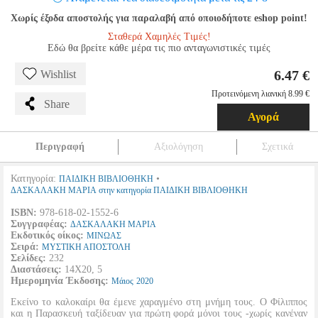
Χωρίς έξοδα αποστολής για παραλαβή από οποιοδήποτε eshop point!
Σταθερά Χαμηλές Τιμές!
Εδώ θα βρείτε κάθε μέρα τις πιο ανταγωνιστικές τιμές
6.47 €
Wishlist
Προτεινόμενη λιανική 8.99 €
Share
Αγορά
Περιγραφή
Αξιολόγηση
Σχετικά
Κατηγορία:
•
ΠΑΙΔΙΚΗ ΒΙΒΛΙΟΘΗΚΗ
ΔΑΣΚΑΛΑΚΗ ΜΑΡΙΑ στην κατηγορία ΠΑΙΔΙΚΗ ΒΙΒΛΙΟΘΗΚΗ
ISBN:
978-618-02-1552-6
Συγγραφέας:
ΔΑΣΚΑΛΑΚΗ ΜΑΡΙΑ
Εκδοτικός οίκος:
ΜΙΝΩΑΣ
Σειρά:
ΜΥΣΤΙΚΗ ΑΠΟΣΤΟΛΗ
Σελίδες:
232
Διαστάσεις:
14Χ20, 5
Ημερομηνία Έκδοσης:
Μάιος
2020
Εκείνο το καλοκαίρι θα έμενε χαραγμένο στη μνήμη τους. Ο Φίλιππος
και η Παρασκευή ταξίδευαν για πρώτη φορά μόνοι τους -χωρίς κανέναν