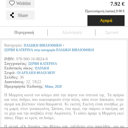
7.92 €
Wishlist
Προτεινόμενη λιανική 9.90 €
Share
Αγορά
Περιγραφή
Αξιολόγηση
Σχετικά
Κατηγορία:
•
ΠΑΙΔΙΚΗ ΒΙΒΛΙΟΘΗΚΗ
ΣΕΡΒΗ ΚΑΤΕΡΙΝΑ στην κατηγορία ΠΑΙΔΙΚΗ ΒΙΒΛΙΟΘΗΚΗ
ISBN:
978-960-16-8024-8
Συγγραφέας:
ΣΕΡΒΗ ΚΑΤΕΡΙΝΑ
Εκδοτικός οίκος:
ΠΑΤΑΚΗ
Σειρά:
ΟΙ ΑΡΧΑΙΟΙ ΦΙΛΟΙ ΜΟΥ
Σελίδες:
36
Διαστάσεις:
22, 5Χ22
Ημερομηνία Έκδοσης:
Μάιος
2020
Η Μυρρίνη κοιτά τον κόσμο από την πόρτα του σπιτιού της. Τα αγόρια
και τους άνδρες που κυκλοφορούν στην πόλη, πάνε στον δάσκαλο, στην
αγορά και βλέπουν τόσα θαυμαστά. Κι εκείνη; Εκείνη είναι συνήθως με
τη μαμά, στον γυναικωνίτη. Ώσπου, ένα πρωί, την παίρνει ο πατέρας απ
το χέρι και την ανεβάζει στην Ακρόπολη. Τι κάνει άραγε η Μυρρίνη εκεί
πάνω; Πάμε κι εμείς να δούμε;
Η σειρά «Οι Αρχαίοι ΅ου Φίλοι» μάς ταξιδεύει στο παρελθόν, για να