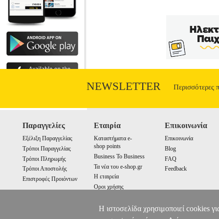
NEWSLETTER
Περισσότερες 
Παραγγελίες
Εταιρία
Επικοινωνία
Εξέλιξη Παραγγελίας
Καταστήματα e-
Επικοινωνία
shop points
Τρόποι Παραγγελίας
Blog
Business To Business
Τρόποι Πληρωμής
FAQ
Τα νέα του e-shop.gr
Τρόποι Αποστολής
Feedback
Η εταιρεία
Επιστροφές Προιόντων
Οροι χρήσης
Cookies
Η ιστοσελίδα χρησιμοποιεί cookies γι