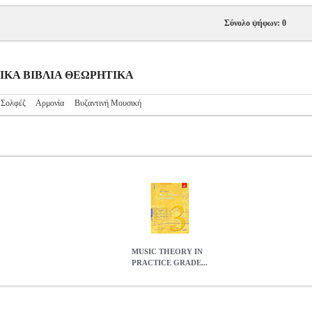
Σύνολο ψήφων: 0
ΥΣΙΚΑ ΒΙΒΛΙΑ ΘΕΩΡΗΤΙΚΑ
 Σολφέζ
Αρμονία
Βυζαντινή Μουσική
MUSIC THEORY IN
PRACTICE GRADE...
RADE 3 NEW (08+)
MSC.601300
MSC.601300
ABRSM
ABRSM
THEORY IN PRACTICE GRADE 3 NEW (08+)