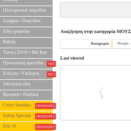
Ηλεκτρονικά παιχνίδια
Gadgets • Παιχνίδια
Είδη γραφείου
Αναζήτηση στην κατηγορία ΜΟ
Βιβλία
Κατηγορία
Θεωρία -
Ταινίες DVD • Blu Ray
Last viewed
Προσωπική φροντίδα
ΝΕΟ
Ενδυση • Υπόδηση
ΝΕΟ
Αθλητικά είδη
Βρεφικά • Παιδικά
Crazy Sundays
ΠΡΟΣΦΟΡΕΣ
Eshop Specials
ΠΡΟΣΦΟΡΕΣ
MUSIC THEORY IN PRACTICE G
Zen 10
ΠΡΟΣΦΟΡΕΣ