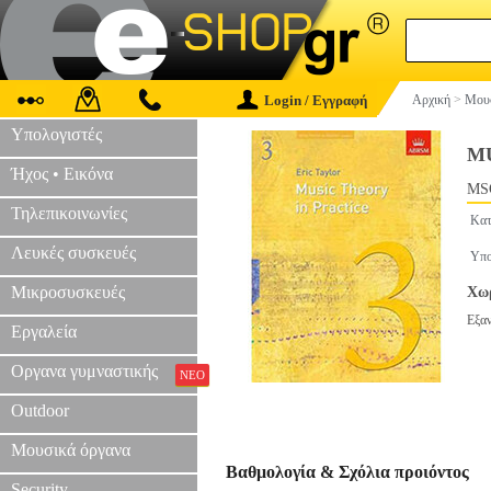
Login / Εγγραφή
Αρχική
>
Μουσ
Υπολογιστές
MU
Ήχος • Εικόνα
MS
Τηλεπικοινωνίες
Κατ
Λευκές συσκευές
Υπο
Μικροσυσκευές
Χωρ
Εξα
Εργαλεία
Οργανα γυμναστικής
ΝΕΟ
Outdoor
Μουσικά όργανα
Βαθμολογία & Σχόλια προιόντος
Security