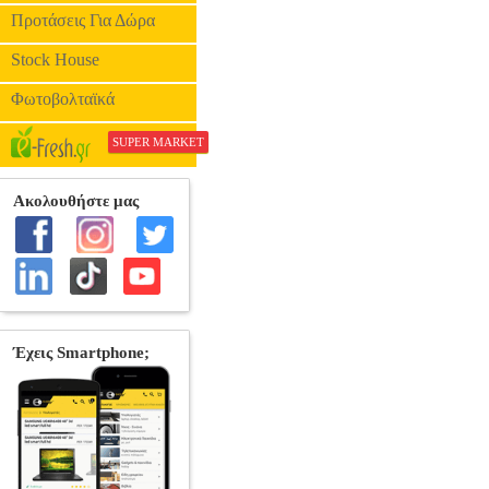
Προτάσεις Για Δώρα
Stock House
Φωτοβολταϊκά
SUPER MARKET