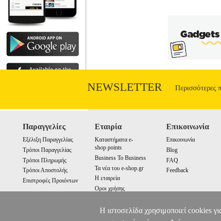
NEWSLETTER
Περισσότερες 
Παραγγελίες
Εταιρία
Επικοινωνία
Εξέλιξη Παραγγελίας
Καταστήματα e-
Επικοινωνία
shop points
Τρόποι Παραγγελίας
Blog
Business To Business
Τρόποι Πληρωμής
FAQ
Τα νέα του e-shop.gr
Τρόποι Αποστολής
Feedback
Η εταιρεία
Επιστροφές Προιόντων
Οροι χρήσης
Cookies
Η ιστοσελίδα χρησιμοποιεί cookies γι