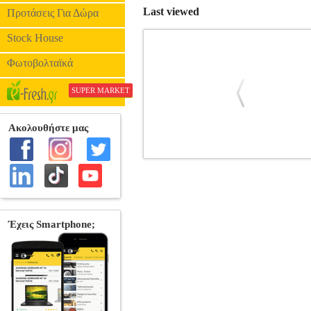
Last viewed
Προτάσεις Για Δώρα
Stock House
Φωτοβολταϊκά
SUPER MARKET
MULTIENERGY ΜΠΑΤΑΡΙΑ PDA ΓΙ
ΜΠΑΤΑΡΙΑ •MULTIENERGY στην κατηγορ
Sapphire, Sapphire 100 . • Αντικα