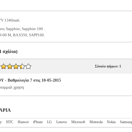
 7V 1340mah.
r, Sapphire, Sapphire 100 .
-00 M, BA S350, SAPP160.
 σχόλιο)
Σύνολο ψήφων: 1
 Βαθμολογία 7 στις 10-05-2015
υ νορμαλ χρηση
ΤΑΡΙΑ
ry
HTC
Huawei
iPhone
LG
Lenovo
Microsoft
Motorola
Nokia
Samsun