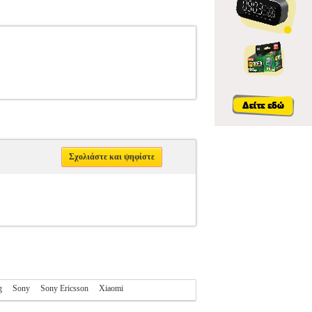
Σχολιάστε και ψηφίστε
g
Sony
Sony Ericsson
Xiaomi