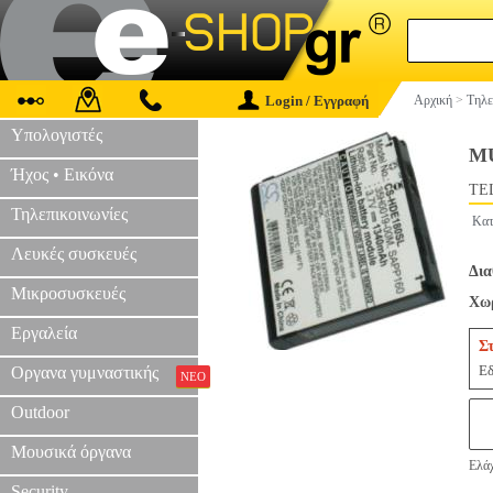
Login / Εγγραφή
Αρχική
>
Τηλε
Υπολογιστές
M
Ήχος • Εικόνα
TEL
Τηλεπικοινωνίες
Κατ
Λευκές συσκευές
Δια
Μικροσυσκευές
Χωρ
Εργαλεία
Σ
Εδ
Οργανα γυμναστικής
ΝΕΟ
Outdoor
Μουσικά όργανα
Ελάχ
Security