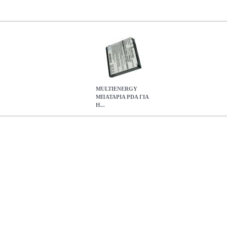
MULTIENERGY
ΜΠΑΤΑΡΙΑ PDA ΓΙΑ
H...
Α HTC MAGIC 1340MAH
TEL.009690
TEL.009690
MULTIENER
ία ΜΠΑΤΑΡΙΑ MultiEnergy μπαταρία ιόντων λιθίου 3, 7V 1340mah
τάσταση μπαταρίας: 35H 0019-00 M, BA S350, SAPP160.
MULTIENER
1340MAH
17.64
7
1
1