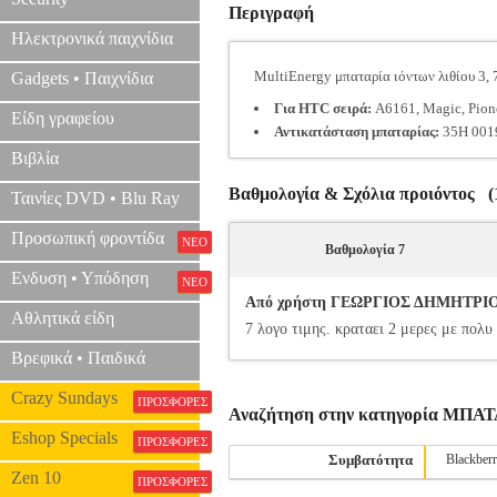
Περιγραφή
Ηλεκτρονικά παιχνίδια
MultiEnergy μπαταρία ιόντων λιθίου 3,
Gadgets • Παιχνίδια
Για HTC σειρά:
A6161, Magic, Pionee
Είδη γραφείου
Αντικατάσταση μπαταρίας:
35H 0019
Βιβλία
Βαθμολογία & Σχόλια προιόντος (1
Ταινίες DVD • Blu Ray
Προσωπική φροντίδα
ΝΕΟ
Βαθμολογία 7
Ενδυση • Υπόδηση
ΝΕΟ
Από χρήστη ΓΕΩΡΓΙΟΣ ΔΗΜΗΤΡΙΟΥ -
Αθλητικά είδη
7 λογο τιμης. κραταει 2 μερες με πολ
Βρεφικά • Παιδικά
Crazy Sundays
ΠΡΟΣΦΟΡΕΣ
Αναζήτηση στην κατηγορία ΜΠΑ
Eshop Specials
ΠΡΟΣΦΟΡΕΣ
Συμβατότητα
Blackber
Zen 10
ΠΡΟΣΦΟΡΕΣ