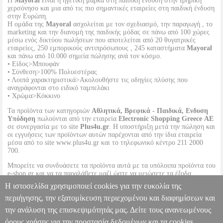
Η
Mayoral
είναι η ηγετική μάρκα στη παιδική ένδυση στην Ιβηρική
χερσόνησο και μια από τις πιο σημαντικές εταιρείες στη παιδική ένδυση
στην Ευρώπη.
Η ομάδα της
Mayoral
ασχολείται με τον σχεδιασμό, την παραγωγή , το
marketing και την διανομή της παιδικής μόδας σε πάνω από 100 χώρες
μέσω ενός δικτύου πωλήσεων που αποτελείται από 20 θυγατρικές
εταιρείες, 250 εμπορικούς αντιπρόσωπους , 245 καταστήματα
Mayoral
και πάνω από 10.000 σημεία πώλησης ανά τον κόσμο.
• Είδος>Μπουφάν
• Σύνθεση>100% Πολυεστέρας
• Λοιπά χαρακτηριστικά>Ακολουθήστε τις οδηγίες πλύσης που
αναγράφονται στο ειδικό ταμπελάκι
• Χρώμα>Κόκκινο
Τα προϊόντα των κατηγοριών
Αθλητικά, Βρεφικά - Παιδικά, Ενδυση
Υπόδηση
πωλούνται από την εταιρεία
Electronic Shopping Greece ΑΕ
σε συνεργασία με το site
Plus4u.gr
. Η υποστήριξη μετά την πώληση και
οι εγγυήσεις των προϊόντων αυτών παρέχονται από την ίδια εταιρεία
μέσα από το site www.plus4u.gr και το τηλεφωνικό κέντρο 211 2000
700.
Μπορείτε να συνδυάσετε τα προϊόντα αυτά με τα υπόλοιπα προϊόντα του
e-shop.gr και να τα παραλάβετε μαζί ώστε να μειώσετε τα έξοδα
αποστολής. Μπορείτε επίσης να παραλάβετε από οποιοδήποτε eshop
Η ιστοσελίδα χρησιμοποιεί cookies για την ευκολία της
point με μηδενικά έξοδα αποστολής ανεξαρτήτως ύψους παραγγελίας!
περιήγησης, την εξατομίκευση περιεχομένου και διαφημίσεων και
την ανάλυση της επισκεψιμότητάς μας. Δείτε τους ανανεωμένους
ΜΠΟΥΦΑΝ MAYORAL 4412 ΚΟΚΚΙΝΟ
PL1.152093747
PL1.152093747
MAYORAL
MAYORAL
ΚΟΡΙΤΣΙ-ΖΑΚΕΤΕΣ-
όρους χρήσης για την προστασία δεδομένων και τα cookies.