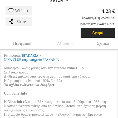
4.23 €
Wishlist
Ελάχιστη 30 ημερών 9.8 €
Share
Προτεινόμενη λιανική 4.70 €
Αγορά
Περιγραφή
Αξιολόγηση
Σχετικά
Κατηγορία:
•
ΒΡΑΚΑΚΙΑ
NINA CLUB στην κατηγορία ΒΡΑΚΑΚΙΑ
Μποξεράκι χωρίς ραφές από την εταιρεία
Nina Club
.
Σε λευκό χρώμα.
Διαθέτει μαλακό λάστιχο στη μέση με ιδιαίτερο τύπωμα.
Η ύφανσή του είναι από 100% βαμβάκ.
Το σχέδιο ενδέχεται να διαφέρει.
Company Info
Η
Ninaclub
είναι μια Ελληνική εταιρεία που ιδρύθηκε το 1966 στη
Νεάπολη Θεσσαλονίκης από το Λάζαρο Κιουπλιώτη έχοντας μορφή
οικογενειακής επιχείρησης.
Η εταιρεία δραστηριοποιείται στην ελληνική παραγωγή βρεφικών,