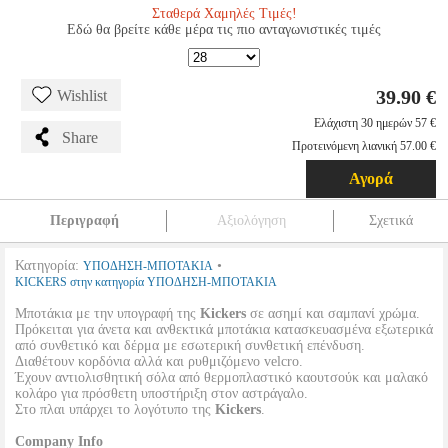
Σταθερά Χαμηλές Τιμές!
Εδώ θα βρείτε κάθε μέρα τις πιο ανταγωνιστικές τιμές
39.90 €
Wishlist
Ελάχιστη 30 ημερών 57 €
Share
Προτεινόμενη λιανική 57.00 €
Αγορά
Περιγραφή
Αξιολόγηση
Σχετικά
Κατηγορία:
•
ΥΠΟΔΗΣΗ-ΜΠΟΤΑΚΙΑ
KICKERS στην κατηγορία ΥΠΟΔΗΣΗ-ΜΠΟΤΑΚΙΑ
Μποτάκια με την υπογραφή της
Kickers
σε ασημί και σαμπανί χρώμα.
Πρόκειται για άνετα και ανθεκτικά μποτάκια κατασκευασμένα εξωτερικά
από συνθετικό και δέρμα με εσωτερική συνθετική επένδυση.
Διαθέτουν κορδόνια αλλά και ρυθμιζόμενο velcro.
Έχουν αντιολισθητική σόλα από θερμοπλαστικό καουτσούκ και μαλακό
κολάρο για πρόσθετη υποστήριξη στον αστράγαλο.
Στο πλαι υπάρχει το λογότυπο της
Kickers
.
Company Info