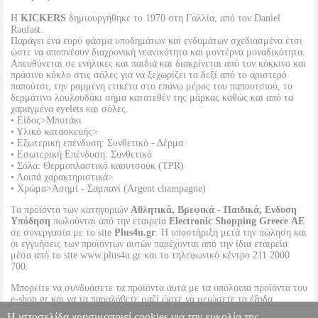
Η
KICKERS
δημιουργήθηκε το 1970 στη Γαλλία, από τον Daniel
Raufast.
Παράγει ένα ευρύ φάσμα υποδημάτων και ενδυμάτων σχεδιασμένα έτσι
ώστε να αποπνέουν διαχρονική νεανικότητα και μοντέρνα μοναδικότητα.
Απευθύνεται σε ενήλικες και παιδιά και διακρίνεται από τον κόκκινο και
πράσινο κύκλο στις σόλες για να ξεχωρίζει το δεξί από το αριστερό
παπούτσι, την ραμμένη ετικέτα στο επάνω μέρος του παπουτσιού, το
δερμάτινο λουλουδάκι σήμα κατατεθέν της μάρκας καθώς και από τα
χαραγμένα eyelets και σόλες.
• Είδος>Μποτάκι
• Υλικό κατασκευής>
• Εξωτερική επένδυση: Συνθετικό - Δέρμα
• Εσωτερική Επένδυση: Συνθετικό
• Σόλα: Θερμοπλαστικό καουτσούκ (TPR)
• Λοιπά χαρακτηριστικά>
• Χρώμα>Ασημί - Σαμπανί (Argent champagne)
Τα προϊόντα των κατηγοριών
Αθλητικά, Βρεφικά - Παιδικά, Ενδυση
Υπόδηση
πωλούνται από την εταιρεία
Electronic Shopping Greece ΑΕ
σε συνεργασία με το site
Plus4u.gr
. Η υποστήριξη μετά την πώληση και
οι εγγυήσεις των προϊόντων αυτών παρέχονται από την ίδια εταιρεία
μέσα από το site www.plus4u.gr και το τηλεφωνικό κέντρο 211 2000
700.
Μπορείτε να συνδυάσετε τα προϊόντα αυτά με τα υπόλοιπα προϊόντα του
e-shop.gr και να τα παραλάβετε μαζί ώστε να μειώσετε τα έξοδα
αποστολής. Μπορείτε επίσης να παραλάβετε από οποιοδήποτε eshop
Η ιστοσελίδα χρησιμοποιεί cookies για την ευκολία της