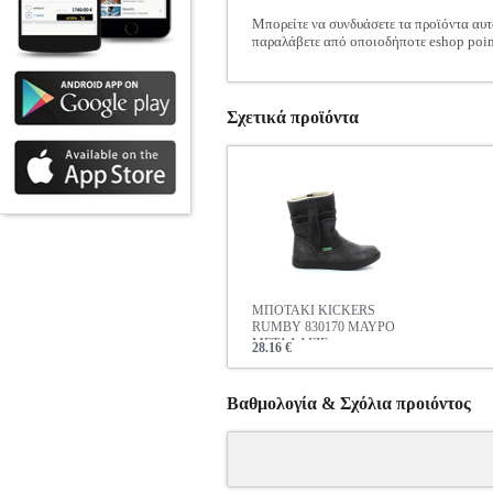
Μπορείτε να συνδυάσετε τα προϊόντα αυτ
παραλάβετε από οποιοδήποτε eshop poin
Σχετικά προϊόντα
ΜΠΟΤΑΚΙ KICKERS
RUMBY 830170 ΜΑΥΡΟ
ΜΕΤΑΛΛΙΖΕ
28.16 €
Βαθμολογία & Σχόλια προιόντος