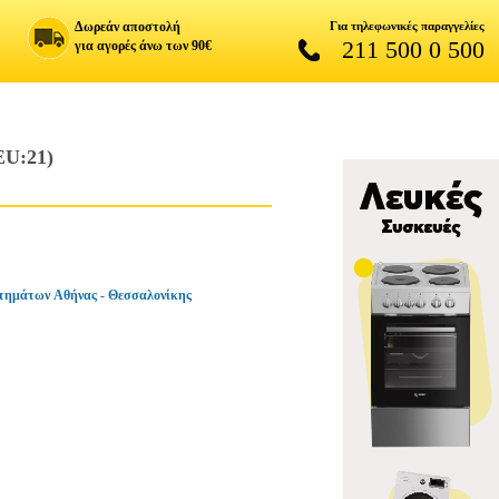
Δωρεάν αποστολή
Για τηλεφωνικές παραγγελίες
211 500 0 500
για αγορές άνω των 90€
U:21)
τημάτων Αθήνας - Θεσσαλονίκης