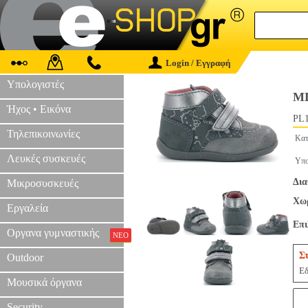
Login / Εγγραφή
Υπολογιστές
ΜΠ
Ήχος • Εικόνα
PL1
Τηλεπικοινωνίες
Κατ
Λευκές συσκευές
Υπο
Δια
Μικροσυσκευές
Χωρ
Εργαλεία
Επ
Οργανα γυμναστικής
ΝΕΟ
Σ
Outdoor
Εδ
Μουσικά όργανα
Security