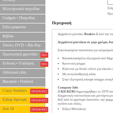
Ελάχ
Ηλεκτρονικά παιχνίδια
Προτ
Gadgets • Παιχνίδια
Περιγραφή
Είδη γραφείου
Δερμάτινο μποτάκι
Bonkro-2
από την ετ
Βιβλία
Δερμάτινα μποτάκια σε γκρι χρώμα, δι
Ταινίες DVD • Blu Ray
Ευκολοφόρετα παπούτσια για απεριόρισ
Προσωπική φροντίδα
ΝΕΟ
Κατασκευασμένα εξωτερικά από δέρμ
Ενδυση • Υπόδηση
Κανονική φόρμα
ΝΕΟ
Κλείνουν με διπλό velcro για εύκολο
Αθλητικά είδη
Με αντιολισθητική σόλα
Στην εξωτερική πλευρά υπάρχει αναγ
Βρεφικά • Παιδικά
Company Info
Crazy Sundays
Η
KICKERS
δημιουργήθηκε το 1970 στη
ΠΡΟΣΦΟΡΕΣ
διαχρονική νεανικότητα και μοντέρνα μον
Eshop Specials
δεξί από το αριστερό παπούτσι, την ραμ
ΠΡΟΣΦΟΡΕΣ
eyelets και σόλες.
Zen 10
Είδος>Μποτάκια
ΠΡΟΣΦΟΡΕΣ