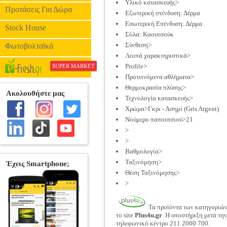
Υλικό κατασκευής>
Προτάσεις Για Δώρα
Εξωτερική επένδυση: Δέρμα
Εσωτερική Επένδυση: Δέρμα
Stock House
Σόλα: Καουτσούκ
Σύνθεση>
Φωτοβολταϊκά
Λοιπά χαρακτηριστικά>
Profile>
SUPER MARKET
Προτεινόμενα αθλήματα>
Θερμοκρασία πλύσης>
Τεχνολογία κατασκευής>
Χρώμα>Γκρι - Ασημί (Gris Argent)
Νούμερο παπουτσιού>21
>
>
Βαθμολογία>
Ταξινόμηση>
Θέση Ταξινόμησης>
>
Τα προϊόντα των κατηγοριώ
το site
Plus4u.gr
. Η υποστήριξη μετά τη
τηλεφωνικό κέντρο 211 2000 700.