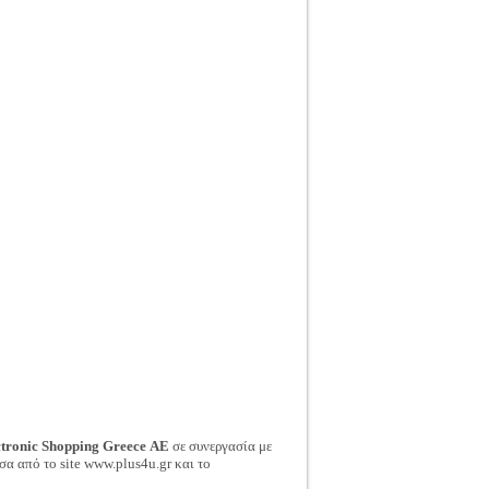
ctronic Shopping Greece ΑΕ
σε συνεργασία με
σα από το site www.plus4u.gr και το