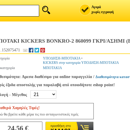
Αγορά
χωρίς εγγραφή
ΟΤΑΚΙ KICKERS BONKRO-2 860099 ΓΚΡΙ/ΑΣΗΜΙ (E
.152075471
ηγορία
ΥΠΟΔΗΣΗ-ΜΠΟΤΑΚΙΑ
•
KICKERS στην κατηγορία ΥΠΟΔΗΣΗ-ΜΠΟΤΑΚΙΑ
κατηγορία
ΜΠΟΤΑΚΙΑ
θεσιμότητα: Αμεσα διαθέσιμο για online παραγγελία
/
Διαθεσιμότητα κατασ
ίς έξοδα αποστολής για παραλαβή από οποιοδήποτε eshop point!
ιλογή - Μέγεθος
ταθερά Χαμηλές Τιμές!
ώ θα βρείτε κάθε μέρα τις πιο ανταγωνιστικές τιμές
24.56 €