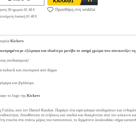
Προσθήκη στη wishlist
ιστη 30 ημερών 61.40 €
εινόμενη λιανική 61.40 €
αιρεία
Kickers
.
ακοσμημένα με εξώραφα και ιδιαίτερο μοτίβο σε ασημί χρώμα που απεικονίζει τ
τους συνδυασμούς!
α nubuck και εσωτερικά από δέρμα
 φόρεμα και βγάλσιμο
λυφο το logo της
Kickers
 Γαλλία, από τον Daniel Raufast. Παράγει ένα ευρύ φάσμα υποδημάτων και ενδυμά
αδικότητα. Απευθύνεται σε ενήλικες και παιδιά και διακρίνεται από τον κόκκινο και
μένη ετικέτα στο επάνω μέρος του παπουτσιού, το δερμάτινο λουλουδάκι σήμα κατατ