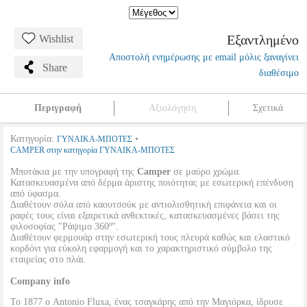
Εξαντλημένο
Wishlist
Αποστολή ενημέρωσης με email μόλις ξαναγίνει
Share
διαθέσιμο
Περιγραφή
Αξιολόγηση
Σχετικά
Κατηγορία:
•
ΓΥΝΑΙΚΑ-ΜΠΟΤΕΣ
CAMPER στην κατηγορία ΓΥΝΑΙΚΑ-ΜΠΟΤΕΣ
Μποτάκια με την υπογραφή της
Camper
σε μαύρο χρώμα.
Κατασκευασμένα από δέρμα άριστης ποιότητας με εσωτερική επένδυση
από ύφασμα.
Διαθέτουν σόλα από καουτσούκ με αντιολισθητική επιφάνεια και οι
ραφές τους είναι εξαιρετικά ανθεκτικές, κατασκευασμένες βάσει της
φιλοσοφίας "Ράψιμο 360º".
Διαθέτουν φερμουάρ στην εσωτερική τους πλευρά καθώς και ελαστικό
κορδόνι για εύκολη εφαρμογή και το χαρακτηριστικό σύμβολο της
εταιρείας στο πλάι.
Company info
Το 1877 ο Antonio Fluxa, ένας τσαγκάρης από την Μαγιόρκα, ίδρυσε