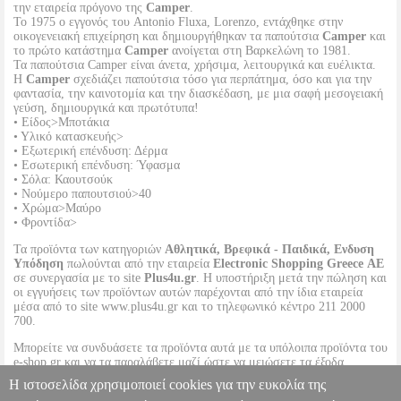
την εταιρεία πρόγονο της
Camper
.
Το 1975 ο εγγονός του Antonio Fluxa, Lorenzo, εντάχθηκε στην
οικογενειακή επιχείρηση και δημιουργήθηκαν τα παπούτσια
Camper
και
το πρώτο κατάστημα
Camper
ανοίγεται στη Βαρκελώνη το 1981.
Τα παπούτσια Camper είναι άνετα, χρήσιμα, λειτουργικά και ευέλικτα.
Η
Camper
σχεδιάζει παπούτσια τόσο για περπάτημα, όσο και για την
φαντασία, την καινοτομία και την διασκέδαση, με μια σαφή μεσογειακή
γεύση, δημιουργικά και πρωτότυπα!
• Είδος>Μποτάκια
• Υλικό κατασκευής>
• Εξωτερική επένδυση: Δέρμα
• Εσωτερική επένδυση: Ύφασμα
• Σόλα: Καουτσούκ
• Νούμερο παπουτσιού>40
• Χρώμα>Μαύρο
• Φροντίδα>
Τα προϊόντα των κατηγοριών
Αθλητικά, Βρεφικά - Παιδικά, Ενδυση
Υπόδηση
πωλούνται από την εταιρεία
Electronic Shopping Greece ΑΕ
σε συνεργασία με το site
Plus4u.gr
. Η υποστήριξη μετά την πώληση και
οι εγγυήσεις των προϊόντων αυτών παρέχονται από την ίδια εταιρεία
μέσα από το site www.plus4u.gr και το τηλεφωνικό κέντρο 211 2000
700.
Μπορείτε να συνδυάσετε τα προϊόντα αυτά με τα υπόλοιπα προϊόντα του
e-shop.gr και να τα παραλάβετε μαζί ώστε να μειώσετε τα έξοδα
αποστολής. Μπορείτε επίσης να παραλάβετε από οποιοδήποτε eshop
Η ιστοσελίδα χρησιμοποιεί cookies για την ευκολία της
point με μηδενικά έξοδα αποστολής ανεξαρτήτως ύψους παραγγελίας!