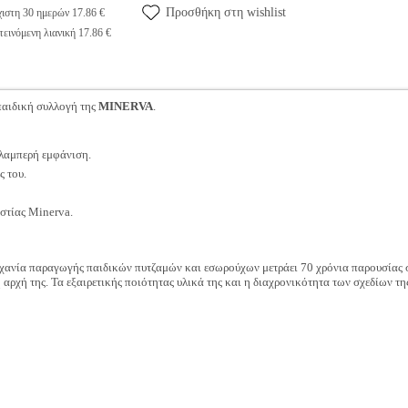
Προσθήκη στη wishlist
ιστη 30 ημερών 17.86 €
εινόμενη λιανική 17.86 €
αιδική συλλογή της
MINERVA
.
λαμπερή εμφάνιση.
ς του.
στίας Minerva.
ηχανία παραγωγής παιδικών πυτζαμών και εσωρούχων μετράει 70 χρόνια παρουσίας
 αρχή της. Τα εξαιρετικής ποιότητας υλικά της και η διαχρονικότητα των σχεδίων της