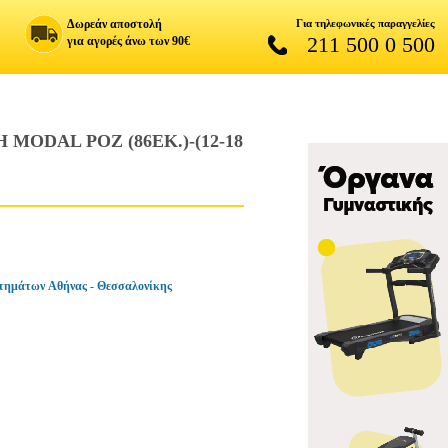
Δωρεάν αποστολή
Για τηλεφωνικές παραγγελίες
211 500 0 500
για αγορές άνω των 90€
DAL ΡΟΖ (86ΕΚ.)-(12-18
τημάτων Αθήνας - Θεσσαλονίκης