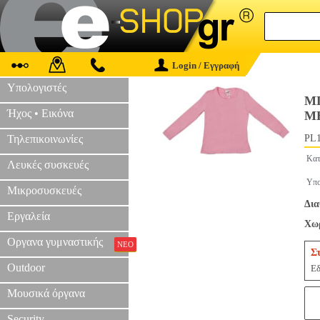
Login / Εγγραφή
Υπολογιστές
Μ
Ήχος • Εικόνα
Μ
Τηλεπικοινωνίες
PL1
Κατ
Λευκές συσκευές
Υπο
Μικροσυσκευές
Δια
Εργαλεία
Χωρ
Οργανα γυμναστικής
ΝΕΟ
Σ
Outdoor
Εδ
Μουσικά όργανα
Security