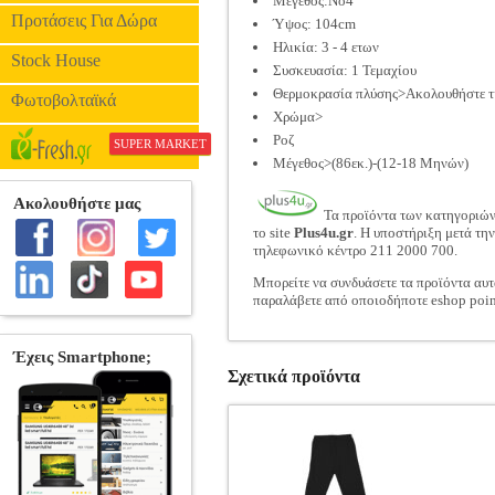
Μέγεθος:No4
Προτάσεις Για Δώρα
Ύψος: 104cm
Ηλικία: 3 - 4 ετων
Stock House
Συσκευασία: 1 Τεμαχίου
Θερμοκρασία πλύσης>Ακολουθήστε τις
Φωτοβολταϊκά
Χρώμα>
Ροζ
SUPER MARKET
Μέγεθος>(86εκ.)-(12-18 Μηνών)
Τα προϊόντα των κατηγοριώ
το site
Plus4u.gr
. Η υποστήριξη μετά τη
τηλεφωνικό κέντρο 211 2000 700.
Μπορείτε να συνδυάσετε τα προϊόντα αυτ
παραλάβετε από οποιοδήποτε eshop poin
Σχετικά προϊόντα