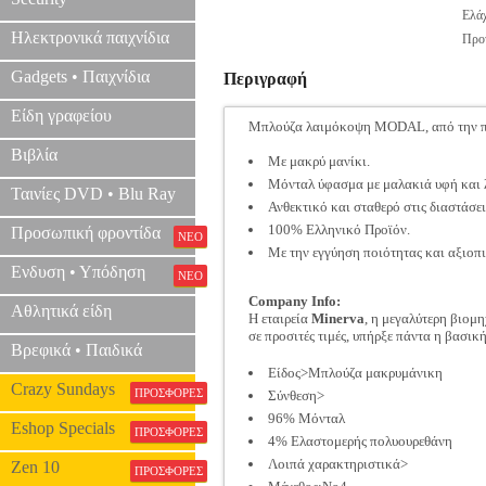
Ελάχ
Ηλεκτρονικά παιχνίδια
Προτ
Gadgets • Παιχνίδια
Περιγραφή
Είδη γραφείου
Μπλούζα λαιμόκοψη MODAL, από την π
Βιβλία
Με μακρύ μανίκι.
Μόνταλ ύφασμα με μαλακιά υφή και 
Ταινίες DVD • Blu Ray
Ανθεκτικό και σταθερό στις διαστάσει
100% Ελληνικό Προϊόν.
Προσωπική φροντίδα
ΝΕΟ
Με την εγγύηση ποιότητας και αξιοπι
Ενδυση • Υπόδηση
ΝΕΟ
Company Info:
Αθλητικά είδη
Η εταιρεία
Minerva
, η μεγαλύτερη βιομ
σε προσιτές τιμές, υπήρξε πάντα η βασική
Βρεφικά • Παιδικά
Είδος>Μπλούζα μακρυμάνικη
Crazy Sundays
ΠΡΟΣΦΟΡΕΣ
Σύνθεση>
96% Μόνταλ
Eshop Specials
ΠΡΟΣΦΟΡΕΣ
4% Ελαστομερής πολυουρεθάνη
Λοιπά χαρακτηριστικά>
Zen 10
ΠΡΟΣΦΟΡΕΣ