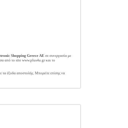
ctronic Shopping Greece ΑΕ
σε συνεργασία με
σα από το site www.plus4u.gr και το
τε τα έξοδα αποστολής. Μπορείτε επίσης να