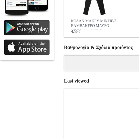
ΚΟΛΑΝ ΜΑΚΡΥ MINERVA
ΒΑΜΒΑΚΕΡΟ ΜΑΥΡΟ
(104ΕΚ.)-(3-4ΕΤΩΝ)
4.50 €
Βαθμολογία & Σχόλια προιόντος
Last viewed