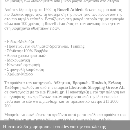
λαιμόκοψη ενώ διακοσμείται από μικρό ραφτό λογότυπο στο στέρνο.
Από την ίδρυσή της το 1902, η
Russell Athletic
θεωρεί ως μια από τις
πιο βασικές αρχές της, τη διατήρηση της ποιότητας των προϊόντων της
στο πιο υψηλό επίπεδο. Βασιζόμενη στη μακρά ιστορία της με εμπειρία
πάνω από 100 χρόνια, η Russell είναι ένας εκ των παγκοσμίων ηγετών
στη βιομηχανία αθλητικών ειδών.
• Είδος>Μπλούζα
• Προτεινόμενα αθλήματα>Sportswear, Training
• Σύνθεση>100% Βαμβάκι
• Λοιπά χαρακτηριστικά>
• Μακρυμάνικη
• Κανονική εφαρμογή
• Στρογγυλή λαιμόκοψη
• Χρώμα>Μαύρο
Τα προϊόντα των κατηγοριών
Αθλητικά, Βρεφικά - Παιδικά, Ενδυση
Υπόδηση
πωλούνται από την εταιρεία
Electronic Shopping Greece ΑΕ
σε συνεργασία με το site
Plus4u.gr
. Η υποστήριξη μετά την πώληση και
οι εγγυήσεις των προϊόντων αυτών παρέχονται από την ίδια εταιρεία
μέσα από το site www.plus4u.gr και το τηλεφωνικό κέντρο 211 2000
700.
Μπορείτε να συνδυάσετε τα προϊόντα αυτά με τα υπόλοιπα προϊόντα του
e-shop.gr και να τα παραλάβετε μαζί ώστε να μειώσετε τα έξοδα
αποστολής. Μπορείτε επίσης να παραλάβετε από οποιοδήποτε eshop
Η ιστοσελίδα χρησιμοποιεί cookies για την ευκολία της
point με μηδενικά έξοδα αποστολής ανεξαρτήτως ύψους παραγγελίας!