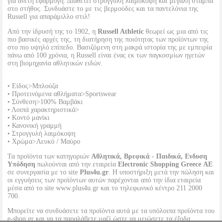
για άνετη εφαρμογή. Διαθέτει στρογγυλή λαιμόκοψη και μεγάλη στάμπα
στο στήθος. Συνδυάστε το με τις βερμούδες και τα παντελόνια της
Russell για απαράμιλλο στιλ!
Από την ίδρυσή της το 1902, η
Russell Athletic
θεωρεί ως μια από τις
πιο βασικές αρχές της, τη διατήρηση της ποιότητας των προϊόντων της
στο πιο υψηλό επίπεδο. Βασιζόμενη στη μακρά ιστορία της με εμπειρία
πάνω από 100 χρόνια, η Russell είναι ένας εκ των παγκοσμίων ηγετών
στη βιομηχανία αθλητικών ειδών.
• Είδος>Μπλούζα
• Προτεινόμενα αθλήματα>Sportswear
• Σύνθεση>100% Βαμβάκι
• Λοιπά χαρακτηριστικά>
• Κοντό μανίκι
• Κανονική γραμμή
• Στρογγυλή λαιμόκοψη
• Χρώμα>Λευκό / Μαύρο
Τα προϊόντα των κατηγοριών
Αθλητικά, Βρεφικά - Παιδικά, Ενδυση
Υπόδηση
πωλούνται από την εταιρεία
Electronic Shopping Greece ΑΕ
σε συνεργασία με το site
Plus4u.gr
. Η υποστήριξη μετά την πώληση και
οι εγγυήσεις των προϊόντων αυτών παρέχονται από την ίδια εταιρεία
μέσα από το site www.plus4u.gr και το τηλεφωνικό κέντρο 211 2000
700.
Μπορείτε να συνδυάσετε τα προϊόντα αυτά με τα υπόλοιπα προϊόντα του
e-shop.gr και να τα παραλάβετε μαζί ώστε να μειώσετε τα έξοδα