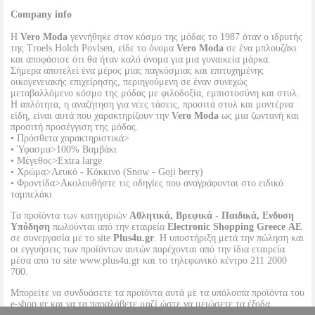
Company info
Η
Vero Moda
γεννήθηκε στον κόσμο της μόδας το 1987 όταν ο ιδρυτής
της Troels Holch Povlsen, είδε το όνομα
Vero Moda
σε ένα μπλουζάκι
και αποφάσισε ότι θα ήταν καλό όνομα για μια γυναικεία μάρκα.
Σήμερα αποτελεί ένα μέρος μιας παγκόσμιας και επιτυχημένης
οικογενειακής επιχείρησης, περιηγούμενη σε έναν συνεχώς
μεταβαλλόμενο κόσμο της μόδας με φιλοδοξία, εμπιστοσύνη και στυλ.
Η απλότητα, η αναζήτηση για νέες τάσεις, προσιτά στυλ και μοντέρνα
είδη, είναι αυτά που χαρακτηρίζουν την
Vero Moda
ως μια ζωντανή και
προσιτή προσέγγιση της μόδας.
• Πρόσθετα χαρακτηριστικά>
• Ύφασμα>100% Βαμβάκι
• Μέγεθος>Extra large
• Χρώμα>Λευκό - Κόκκινο (Snow - Goji berry)
• Φροντίδα>Ακολουθήστε τις οδηγίες που αναγράφονται στο ειδικό
ταμπελάκι
Τα προϊόντα των κατηγοριών
Αθλητικά, Βρεφικά - Παιδικά, Ενδυση
Υπόδηση
πωλούνται από την εταιρεία
Electronic Shopping Greece ΑΕ
σε συνεργασία με το site
Plus4u.gr
. Η υποστήριξη μετά την πώληση και
οι εγγυήσεις των προϊόντων αυτών παρέχονται από την ίδια εταιρεία
μέσα από το site www.plus4u.gr και το τηλεφωνικό κέντρο 211 2000
700.
Μπορείτε να συνδυάσετε τα προϊόντα αυτά με τα υπόλοιπα προϊόντα του
e-shop.gr και να τα παραλάβετε μαζί ώστε να μειώσετε τα έξοδα