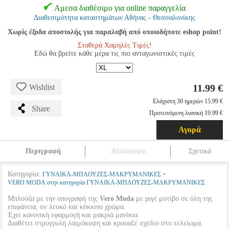
Αμεσα διαθέσιμο για online παραγγελία
Διαθεσιμότητα καταστημάτων Αθήνας - Θεσσαλονίκης
Χωρίς έξοδα αποστολής για παραλαβή από οποιοδήποτε eshop point!
Σταθερά Χαμηλές Τιμές!
Εδώ θα βρείτε κάθε μέρα τις πιο ανταγωνιστικές τιμές
11.99 €
Wishlist
Ελάχιστη 30 ημερών 15.99 €
Share
Προτεινόμενη λιανική 19.99 €
Αγορά
Περιγραφή
Αξιολόγηση
Σχετικά
Κατηγορία:
•
ΓΥΝΑΙΚΑ-ΜΠΛΟΥΖΕΣ-ΜΑΚΡΥΜΑΝΙΚΕΣ
VERO MODA στην κατηγορία ΓΥΝΑΙΚΑ-ΜΠΛΟΥΖΕΣ-ΜΑΚΡΥΜΑΝΙΚΕΣ
Μπλούζα με την υπογραφή της
Vero Moda
με ριγέ μοτίβο σε όλη της
επιφάνεια, σε λευκό και κόκκινο χρώμα.
Έχει κανονική εφαρμογή και μακριά μανίκια.
Διαθέτει στρογγυλή λαιμόκοψη και κρουαζέ σχέδιο στο τελείωμα.