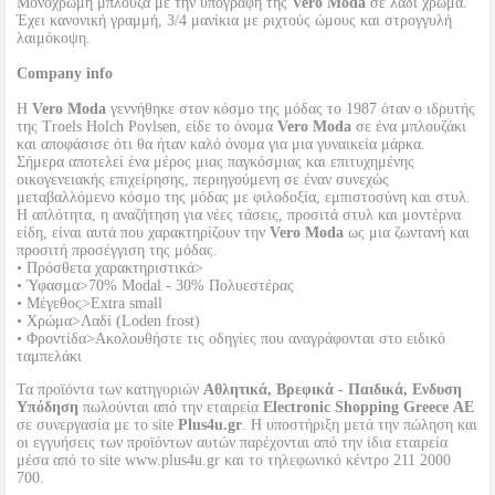
Μονόχρωμη μπλούζα με την υπογραφή της
Vero Moda
σε λαδί χρώμα.
Έχει κανονική γραμμή, 3/4 μανίκια με ριχτούς ώμους και στρογγυλή
λαιμόκοψη.
Company info
Η
Vero Moda
γεννήθηκε στον κόσμο της μόδας το 1987 όταν ο ιδρυτής
της Troels Holch Povlsen, είδε το όνομα
Vero Moda
σε ένα μπλουζάκι
και αποφάσισε ότι θα ήταν καλό όνομα για μια γυναικεία μάρκα.
Σήμερα αποτελεί ένα μέρος μιας παγκόσμιας και επιτυχημένης
οικογενειακής επιχείρησης, περιηγούμενη σε έναν συνεχώς
μεταβαλλόμενο κόσμο της μόδας με φιλοδοξία, εμπιστοσύνη και στυλ.
Η απλότητα, η αναζήτηση για νέες τάσεις, προσιτά στυλ και μοντέρνα
είδη, είναι αυτά που χαρακτηρίζουν την
Vero Moda
ως μια ζωντανή και
προσιτή προσέγγιση της μόδας.
• Πρόσθετα χαρακτηριστικά>
• Ύφασμα>70% Modal - 30% Πολυεστέρας
• Μέγεθος>Extra small
• Χρώμα>Λαδί (Loden frost)
• Φροντίδα>Ακολουθήστε τις οδηγίες που αναγράφονται στο ειδικό
ταμπελάκι
Τα προϊόντα των κατηγοριών
Αθλητικά, Βρεφικά - Παιδικά, Ενδυση
Υπόδηση
πωλούνται από την εταιρεία
Electronic Shopping Greece ΑΕ
σε συνεργασία με το site
Plus4u.gr
. Η υποστήριξη μετά την πώληση και
οι εγγυήσεις των προϊόντων αυτών παρέχονται από την ίδια εταιρεία
μέσα από το site www.plus4u.gr και το τηλεφωνικό κέντρο 211 2000
700.