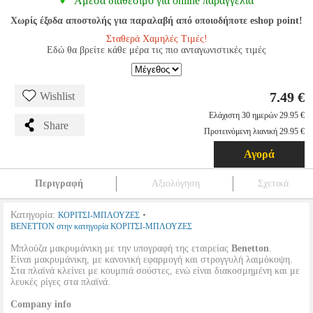
Αμεσα διαθέσιμο για online παραγγελία
Χωρίς έξοδα αποστολής για παραλαβή από οποιοδήποτε eshop point!
Σταθερά Χαμηλές Τιμές!
Εδώ θα βρείτε κάθε μέρα τις πιο ανταγωνιστικές τιμές
7.49 €
Wishlist
Ελάχιστη 30 ημερών 29.95 €
Share
Προτεινόμενη λιανική 29.95 €
Αγορά
Περιγραφή
Αξιολόγηση
Σχετικά
Κατηγορία:
•
ΚΟΡΙΤΣΙ-ΜΠΛΟΥΖΕΣ
BENETTON στην κατηγορία ΚΟΡΙΤΣΙ-ΜΠΛΟΥΖΕΣ
Μπλούζα μακρυμάνικη με την υπογραφή της εταιρείας
Benetton
.
Είναι μακρυμάνικη, με κανονική εφαρμογή και στρογγυλή λαιμόκοψη.
Στα πλαϊνά κλείνει με κουμπιά σούστες, ενώ είναι διακοσμημένη και με
λευκές ρίγες στα πλαϊνά.
Company info