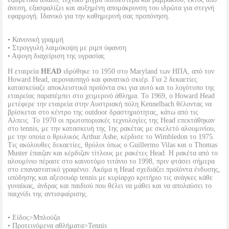
άνεση, εξασφαλίζει και αυξημένη απομάκρυνση του ιδρώτα για στεγνή
εφαρμογή. Ιδανικό για την καθημερινή σας προπόνηση.
• Κανονική γραμμή
• Στρογγυλή λαιμόκοψη με ριμπ ύφανση
• Αψογη διαχείριση της υγρασίας
Η εταιρεία
HEAD
ιδρύθηκε το 1950 στο Maryland των ΗΠΑ, από τον
Howard Head, αεροναυπηγό και φανατικό σκιέρ. Για 2 δεκαετίες
κατασκεύαζε αποκλειστικά προϊόντα σκι για αυτό και το λογότυπο της
εταιρείας παραπέμπει στο χειμερινό άθλημα. Το 1969, ο Howard Head
μετέφερε την εταιρεία στην Αυστριακή πόλη Kennelbach θέλοντας να
βρίσκεται στο κέντρο της outdoor δραστηριότητας, κάτω από τις
Αλπεις. Το 1970 οι πρωτοποριακές τεχνολογίες της Head επεκτάθηκαν
στο tennis, με την κατασκευή της 1ης ρακέτας με σκελετό αλουμινίου,
με την οποία ο θρυλικός Arthur Ashe, κέρδισε το Wimbledon το 1975.
Τις ακόλουθες δεκαετίες, θρύλοι όπως ο Guillermo Vilas και ο Thomas
Muster έπαιζαν και κέρδιζαν τίτλους με ρακέτες Head. Η ρακέτα από το
αλουμίνιο πέρασε στο καινοτόμο τιτάνιο το 1998, πριν φτάσει σήμερα
στο επαναστατικό γραφένιο. Ακόμα η Head σχεδιάζει προϊόντα ένδυσης,
υπόδησης και αξεσουάρ tennis με κυρίαρχο κριτήριο τις ανάγκες κάθε
γυναίκας, άνδρας και παιδιού που θέλει να μάθει και να απολαύσει το
παιχνίδι της αντισφαίρισης.
• Είδος>Μπλούζα
• Προτεινόμενα αθλήματα>Tennis