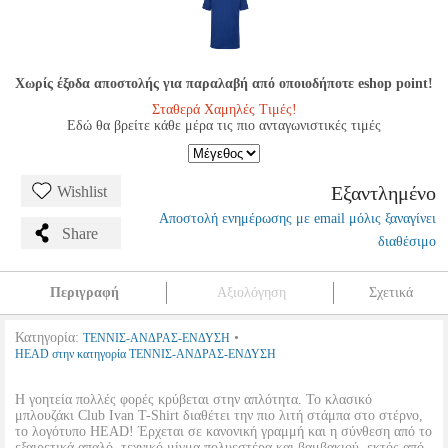
Χωρίς έξοδα αποστολής για παραλαβή από οποιοδήποτε eshop point!
Σταθερά Χαμηλές Τιμές!
Εδώ θα βρείτε κάθε μέρα τις πιο ανταγωνιστικές τιμές
Εξαντλημένο
Wishlist
Αποστολή ενημέρωσης με email μόλις ξαναγίνει
Share
διαθέσιμο
Περιγραφή
Αξιολόγηση
Σχετικά
Κατηγορία:
•
ΤΕΝΝΙΣ-ΑΝΔΡΑΣ-ΕΝΔΥΣΗ
HEAD στην κατηγορία ΤΕΝΝΙΣ-ΑΝΔΡΑΣ-ΕΝΔΥΣΗ
Η γοητεία πολλές φορές κρύβεται στην απλότητα. Το κλασικό
μπλουζάκι Club Ivan T-Shirt διαθέτει την πιο λιτή στάμπα στο στέρνο,
το λογότυπο HEAD! Έρχεται σε κανονική γραμμή και η σύνθεση από το
εξαιρετικά απαλό, τεχνικό μίγμα πολυεστέρα και βαμβακιού, εκτός από