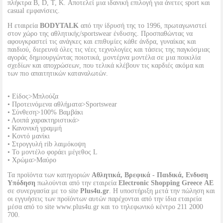
πλήκτρα B, D, T, K. Αποτελεί μια ιδανική επιλογή για άνετες sport και
casual εμφανίσεις.
Η εταιρεία
BODYTALK
από την ίδρυσή της το 1996, πρωταγωνιστεί
στον χώρο της αθλητικής/sportswear ένδυσης. Προσπαθώντας να
αφουγκραστεί τις ανάγκες και επιθυμίες κάθε άνδρα, γυναίκας και
παιδιού, διερευνά όλες τις νέες τεχνολογίες και τάσεις της παγκόσμιας
αγοράς δημιουργώντας ποιοτικά, μοντέρνα μοντέλα σε μια ποικιλία
σχεδίων και αποχρώσεων, που τελικά κλέβουν τις καρδιές ακόμα και
των πιο απαιτητικών καταναλωτών.
• Είδος>Μπλούζα
• Προτεινόμενα αθλήματα>Sportswear
• Σύνθεση>100% Βαμβάκι
• Λοιπά χαρακτηριστικά>
• Κανονική γραμμή
• Κοντό μανίκι
• Στρογγυλή rib λαιμόκοψη
• Το μοντέλο φοράει μέγεθος L
• Χρώμα>Μαύρο
Τα προϊόντα των κατηγοριών
Αθλητικά, Βρεφικά - Παιδικά, Ενδυση
Υπόδηση
πωλούνται από την εταιρεία
Electronic Shopping Greece ΑΕ
σε συνεργασία με το site
Plus4u.gr
. Η υποστήριξη μετά την πώληση και
οι εγγυήσεις των προϊόντων αυτών παρέχονται από την ίδια εταιρεία
μέσα από το site www.plus4u.gr και το τηλεφωνικό κέντρο 211 2000
700.