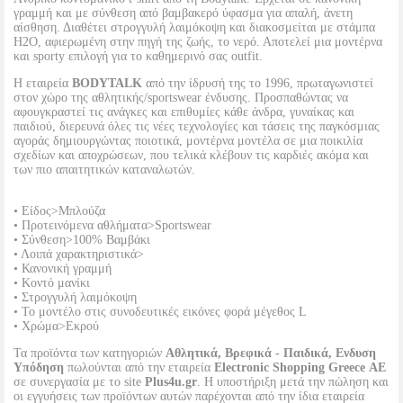
γραμμή και με σύνθεση από βαμβακερό ύφασμα για απαλή, άνετη
αίσθηση. Διαθέτει στρογγυλή λαιμόκοψη και διακοσμείται με στάμπα
H2O, αφιερωμένη στην πηγή της ζωής, το νερό. Αποτελεί μια μοντέρνα
και sporty επιλογή για το καθημερινό σας outfit.
Η εταιρεία
BODYTALK
από την ίδρυσή της το 1996, πρωταγωνιστεί
στον χώρο της αθλητικής/sportswear ένδυσης. Προσπαθώντας να
αφουγκραστεί τις ανάγκες και επιθυμίες κάθε άνδρα, γυναίκας και
παιδιού, διερευνά όλες τις νέες τεχνολογίες και τάσεις της παγκόσμιας
αγοράς δημιουργώντας ποιοτικά, μοντέρνα μοντέλα σε μια ποικιλία
σχεδίων και αποχρώσεων, που τελικά κλέβουν τις καρδιές ακόμα και
των πιο απαιτητικών καταναλωτών.
• Είδος>Μπλούζα
• Προτεινόμενα αθλήματα>Sportswear
• Σύνθεση>100% Βαμβάκι
• Λοιπά χαρακτηριστικά>
• Κανονική γραμμή
• Κοντό μανίκι
• Στρογγυλή λαιμόκοψη
• Το μοντέλο στις συνοδευτικές εικόνες φορά μέγεθος L
• Χρώμα>Εκρού
Τα προϊόντα των κατηγοριών
Αθλητικά, Βρεφικά - Παιδικά, Ενδυση
Υπόδηση
πωλούνται από την εταιρεία
Electronic Shopping Greece ΑΕ
σε συνεργασία με το site
Plus4u.gr
. Η υποστήριξη μετά την πώληση και
οι εγγυήσεις των προϊόντων αυτών παρέχονται από την ίδια εταιρεία