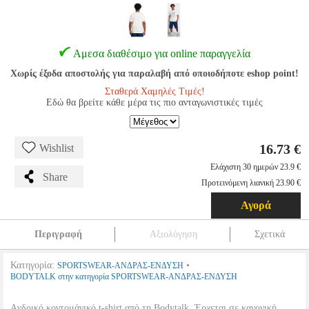
Αμεσα διαθέσιμο για online παραγγελία
Χωρίς έξοδα αποστολής για παραλαβή από οποιοδήποτε eshop point!
Σταθερά Χαμηλές Τιμές!
Εδώ θα βρείτε κάθε μέρα τις πιο ανταγωνιστικές τιμές
16.73 €
Wishlist
Ελάχιστη 30 ημερών 23.9 €
Share
Προτεινόμενη λιανική 23.90 €
Αγορά
Περιγραφή
Αξιολόγηση
Σχετικά
Κατηγορία:
•
SPORTSWEAR-ΑΝΔΡΑΣ-ΕΝΔΥΣΗ
BODYTALK στην κατηγορία SPORTSWEAR-ΑΝΔΡΑΣ-ΕΝΔΥΣΗ
Aνδρικό κοντομάνικό t-shirt από τη Bodytalk. Έρχεται σε κανονική