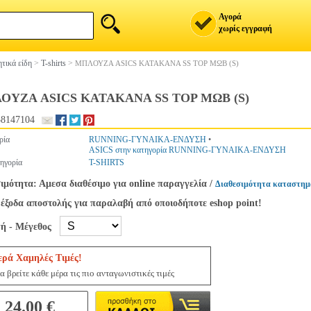
Αγορά
χωρίς εγγραφή
τικά είδη
>
T-shirts
>
ΜΠΛΟΥΖΑ ASICS KATAKANA SS TOP ΜΩΒ (S)
ΟΥΖΑ ASICS KATAKANA SS TOP ΜΩΒ (S)
38147104
ρία
RUNNING-ΓΥΝΑΙΚΑ-ΕΝΔΥΣΗ
•
ASICS στην κατηγορία RUNNING-ΓΥΝΑΙΚΑ-ΕΝΔΥΣΗ
ηγορία
T-SHIRTS
ιμότητα: Αμεσα διαθέσιμο για online παραγγελία
/
Διαθεσιμότητα καταστημ
έξοδα αποστολής για παραλαβή από οποιοδήποτε eshop point!
γή - Μέγεθος
ερά Χαμηλές Τιμές!
α βρείτε κάθε μέρα τις πιο ανταγωνιστικές τιμές
24.00 €