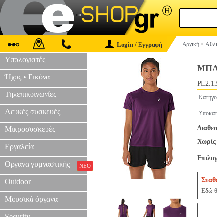
Login / Εγγραφή
Αρχική
>
Αθλη
Υπολογιστές
ΜΠΛ
Ήχος • Εικόνα
PL2.1
Τηλεπικοινωνίες
Κατηγο
Λευκές συσκευές
Υποκατ
Διαθεσ
Μικροσυσκευές
Χωρίς 
Εργαλεία
Επιλο
Οργανα γυμναστικής
ΝΕΟ
Σταθ
Outdoor
Εδώ θ
Μουσικά όργανα
Security