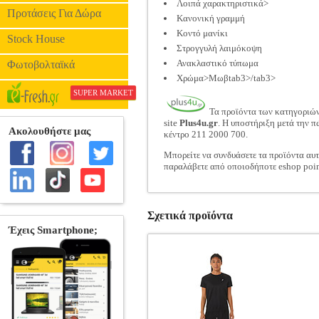
Λοιπά χαρακτηριστικά>
Προτάσεις Για Δώρα
Κανονική γραμμή
Κοντό μανίκι
Stock House
Στρογγυλή λαιμόκοψη
Ανακλαστικό τύπωμα
Φωτοβολταϊκά
Χρώμα>Μωβtab3>/tab3>
SUPER MARKET
Τα προϊόντα των κατηγοριώ
site
Plus4u.gr
. Η υποστήριξη μετά την π
κέντρο 211 2000 700.
Μπορείτε να συνδυάσετε τα προϊόντα αυτ
παραλάβετε από οποιοδήποτε eshop poin
Σχετικά προϊόντα