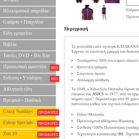
Ελάχιστ
Ηλεκτρονικά παιχνίδια
Προτεινό
Gadgets • Παιχνίδια
Περιγραφή
Είδη γραφείου
Βιβλία
Το μπλουζάκι από τη σειρά KATAKANA τη
Έρχεται σε κανονική γραμμή και διακοσ
Ταινίες DVD • Blu Ray
Τουλάχιστον 50% του κύριου υλικού
Προσωπική φροντίδα
Κανονική γραμμή
ΝΕΟ
Στεγνώνει άμεσα
Ενδυση • Υπόδηση
ΝΕΟ
Ανάλαφρη αίσθηση
Αθλητικά είδη
Το 1949, ο Kihachiro Onitsuka ίδρυσε τ
εταιρεία του
ASICS
το 1977, από τα αρχι
σώματι υγιεί". Περισσότερα από 30 χρόν
Βρεφικά • Παιδικά
παπούτσια καθώς και τεχνικά ενδύματα/α
Crazy Sundays
ΠΡΟΣΦΟΡΕΣ
Είδος>Μπλούζα
Προτεινόμενα αθλήματα>Running
Eshop Specials
ΠΡΟΣΦΟΡΕΣ
Σύνθεση>100% Πολυεστέρας (τουλάχ
Zen 10
Τεχνολογία κατασκευής>
D1
: Τεχνολ
ΠΡΟΣΦΟΡΕΣ