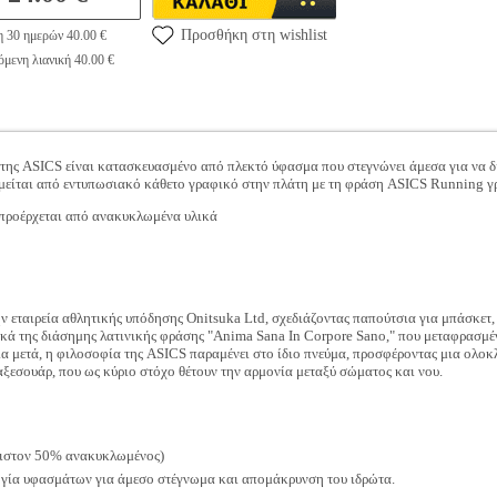
Προσθήκη στη wishlist
η 30 ημερών 40.00 €
μενη λιανική 40.00 €
ς ASICS είναι κατασκευασμένο από πλεκτό ύφασμα που στεγνώνει άμεσα για να διατ
μείται από εντυπωσιακό κάθετο γραφικό στην πλάτη με τη φράση ASICS Running γρ
 προέρχεται από ανακυκλωμένα υλικά
ην εταιρεία αθλητικής υπόδησης Onitsuka Ltd, σχεδιάζοντας παπούτσια για μπάσκετ,
κά της διάσημης λατινικής φράσης "Anima Sana In Corpore Sano," που μεταφρασμέν
ια μετά, η φιλοσοφία της ASICS παραμένει στο ίδιο πνεύμα, προσφέροντας μια ολο
ξεσουάρ, που ως κύριο στόχο θέτουν την αρμονία μεταξύ σώματος και νου.
ιστον 50% ανακυκλωμένος)
ογία υφασμάτων για άμεσο στέγνωμα και απομάκρυνση του ιδρώτα.