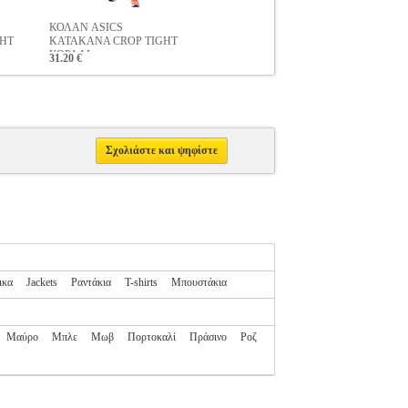
ΚΟΛΑΝ ASICS
HT
KATAKANA CROP TIGHT
ΚΟΡΑΛΙ
31.20 €
Σχολιάστε και ψηφίστε
ικα
Jackets
Ραντάκια
T-shirts
Μπουστάκια
Μαύρο
Μπλε
Μωβ
Πορτοκαλί
Πράσινο
Ροζ