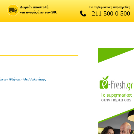
Δωρεάν αποστολή
Για τηλεφωνικές παραγγελίες
211 500 0 500
για αγορές άνω των 90€
άτων Αθήνας - Θεσσαλονίκης