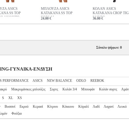
ΖΑ ASICS
ΜΠΛΟΥΖΑ ASICS
ΚΟΛΑΝ ASICS
ANA SS TOP
KATAKANA SS TOP
KATAKANA CROP TIG
ΝΟ ΑΝΟΙΚΤΟ
ΚΟΡΑΛΙ
ΜΑΥΡΟ
24.00 €
36.00 €
Σύνολο ψήφων: 0
UNNING-ΓΥΝΑΙΚΑ-ΕΝΔΥΣΗ
S PERFORMANCE
ASICS
NEW BALANCE
ODLO
REEBOK
ακρύ
Μακρυμάνικες μπλούζες
Σορτς
Κολάν 3/4
Μπουφάν
Κολάν σορτς
Αμάν
S
XL
XS
ν
Βυσσινί
Εκρού
Κερασί
Κίτρινο
Κόκκινο
Κόραλί
Λαδί
Λαχανί
Λευκό
Σομόν
Φούξια