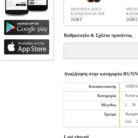
ΜΠΛΟΥΖΑ ASICS
ΜΠΛΟΥ
KATAKANA SS TOP
KATAK
ΜΑΥΡΗ
ΚΙΤΡΙ
24.00 €
24.00 €
Βαθμολογία & Σχόλια προιόντος
Αναζήτηση στην κατηγορία R
Κατασκευαστής
ADIDA
Κατηγορία
Κολάν μ
Μέγεθος
L
M
Χρώμα
Βεραμά
Σιέλ
Last viewed