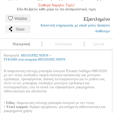
Σταθερά Χαμηλές Τιμές!
Εδώ θα βρείτε κάθε μέρα τις πιο ανταγωνιστικές τιμές
Εξαντλημένο
Wishlist
Αποστολή ενημέρωσης με email μόλις ξαναγίνει
Share
διαθέσιμο
Περιγραφή
Αξιολόγηση
Σχετικά
Κατηγορία:
•
ΜΠΑΤΑΡΙΕΣ ΝΕΡΟΥ
PYRAMIS στην κατηγορία ΜΠΑΤΑΡΙΕΣ ΝΕΡΟΥ
Η αναμεικτική επίτοιχη μπαταρία λουτρού Pyramis Solfegio 098110201
με σετ ντους συνδυάζει υψηλή ποιότητα κατασκευής και μοντέρνο
σχεδιασμό, προσφέροντας ιδανική λειτουργικότητα για το μπάνιο σας.
Αυτό το σετ μπαταρίας συνδυάζει μοντέρνο σχεδιασμό και
λειτουργικότητα, ενώ τα υλικά του εξασφαλίζουν μακροχρόνια
ανθεκτικότητα και αξιοπιστία.
•
Είδος:
Αναμεικτική επίτοιχη μπαταρία λουτρού με σετ ντους
•
Υλικό κορμού:
Κράμα ορείχαλκου, για αυξημένη ανθεκτικότητα και
μακροχρόνια χρήση